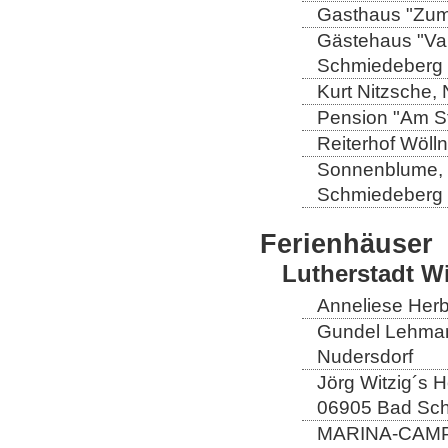
Gasthaus "Zum 
Gästehaus "Val
Schmiedeberg
Kurt Nitzsche,
Pension "Am St
Reiterhof Wöll
Sonnenblume, L
Schmiedeberg
Ferienhäuser
Lutherstadt W
Anneliese Herb
Gundel Lehmann
Nudersdorf
Jörg Witzig´s 
06905 Bad Sch
MARINA-CAMP E