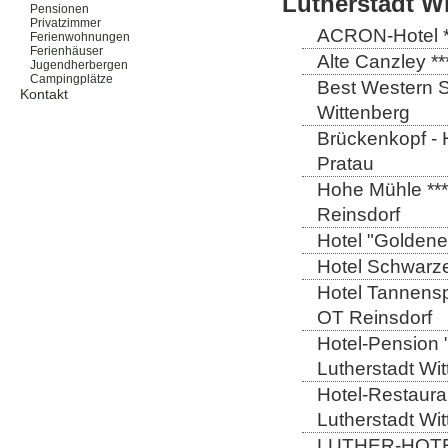
Lutherstadt W
Pensionen
Privatzimmer
ACRON-Hotel **
Ferienwohnungen
Ferienhäuser
Alte Canzley **
Jugendherbergen
Campingplätze
Best Western St
Kontakt
Wittenberg
Brückenkopf - 
Pratau
Hohe Mühle ***
Reinsdorf
Hotel "Goldener
Hotel Schwarze
Hotel Tannensp
OT Reinsdorf
Hotel-Pension 
Lutherstadt Wi
Hotel-Restauran
Lutherstadt Wi
LUTHER-HOTEL W