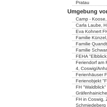
Pratau
Umgebung von
Camp - Koose,
Carla Laube, H
Eva Kohnert FH
Familie Künzel
Familie Quandt
Familie Schwa
FEHA "Elbblick
Feriendorf am 
4, Coswig/Anha
Ferienhäuser Fa
Ferienobjekt "
FH "Waldblick" 
Gräfenhainich
FH in Coswig, Z
Schmiedeberg