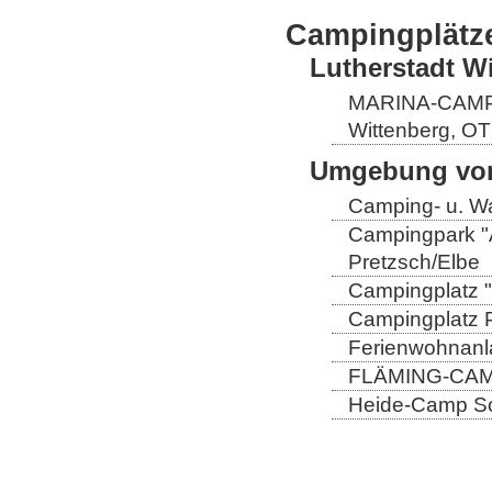
Campingplätz
Lutherstadt W
MARINA-CAMP E
Wittenberg, OT
Umgebung von
Camping- u. Wa
Campingpark "A
Pretzsch/Elbe
Campingplatz "
Campingplatz Pr
Ferienwohnanla
FLÄMING-CAMP
Heide-Camp Sch