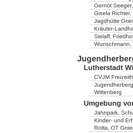
Gernot Seeger
Gisela Richter
Jagdhütte Grie
Kräuter-Landha
Sielaff, Fried
Wunschmann, 
Jugendherber
Lutherstadt W
CVJM Freizeith
Jugendherberge
Wittenberg
Umgebung von
Jahnpark, Schu
Kinder- und Er
Rotta, OT Gnie