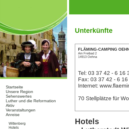
Unterkünfte
FLÄMING-CAMPING OEH
Am Freibad 2
14913 Oehna
Tel: 03 37 42 - 6 16 
Fax: 03 37 42 - 6 16
Internet: www.flaem
Startseite
Unsere Region
Sehenswertes
70 Stellplätze für W
Luther und die Reformation
Aktiv
Veranstaltungen
Anreise
Hotels
Unterkünfte
Wittenberg
Hotels