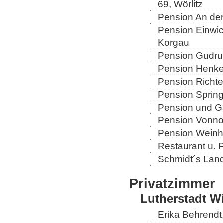
69, Wörlitz
Pension An der
Pension Einwic
Korgau
Pension Gudrun
Pension Henkel
Pension Richter
Pension Spring
Pension und Gas
Pension Vonno
Pension Weinho
Restaurant u. 
Schmidt´s Landg
Privatzimmer
Lutherstadt W
Erika Behrendt,