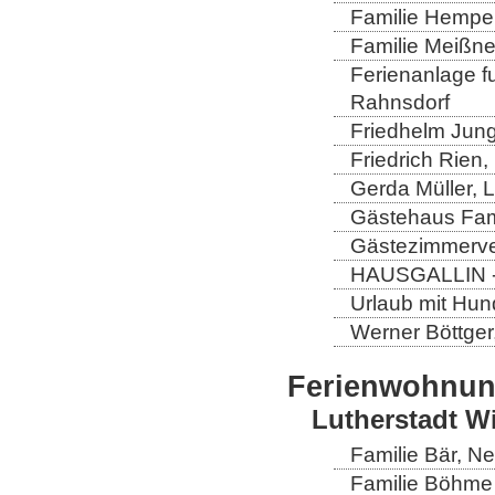
Familie Hempel
Familie Meißner
Ferienanlage fun
Rahnsdorf
Friedhelm Jung
Friedrich Rien
Gerda Müller, 
Gästehaus Fam
Gästezimmerver
HAUSGALLIN - H
Urlaub mit Hun
Werner Böttger
Ferienwohnu
Lutherstadt W
Familie Bär, N
Familie Böhme 