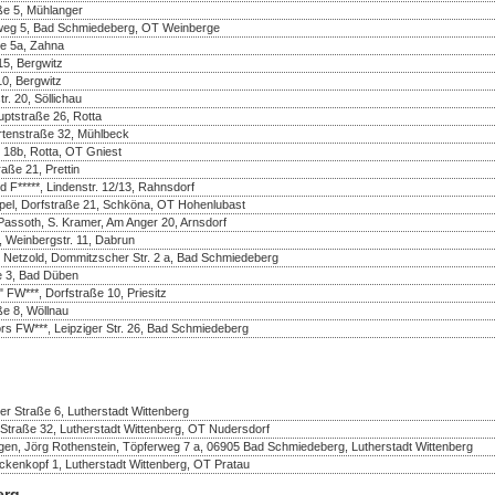
aße 5, Mühlanger
enweg 5, Bad Schmiedeberg, OT Weinberge
ße 5a, Zahna
5, Bergwitz
10, Bergwitz
r. 20, Söllichau
uptstraße 26, Rotta
rtenstraße 32, Mühlbeck
 18b, Rotta, OT Gniest
aße 21, Prettin
d F*****, Lindenstr. 12/13, Rahnsdorf
pel, Dorfstraße 21, Schköna, OT Hohenlubast
assoth, S. Kramer, Am Anger 20, Arnsdorf
 Weinbergstr. 11, Dabrun
e Netzold, Dommitzscher Str. 2 a, Bad Schmiedeberg
e 3, Bad Düben
FW***, Dorfstraße 10, Priesitz
ße 8, Wöllnau
rs FW***, Leipziger Str. 26, Bad Schmiedeberg
r Straße 6, Lutherstadt Wittenberg
Straße 32, Lutherstadt Wittenberg, OT Nudersdorf
en, Jörg Rothenstein, Töpferweg 7 a, 06905 Bad Schmiedeberg, Lutherstadt Wittenberg
nkopf 1, Lutherstadt Wittenberg, OT Pratau
erg