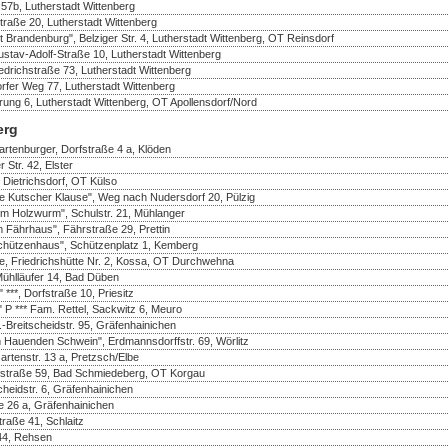
57b, Lutherstadt Wittenberg
straße 20, Lutherstadt Wittenberg
 Brandenburg", Belziger Str. 4, Lutherstadt Wittenberg, OT Reinsdorf
tav-Adolf-Straße 10, Lutherstadt Wittenberg
drichstraße 73, Lutherstadt Wittenberg
rfer Weg 77, Lutherstadt Wittenberg
rung 6, Lutherstadt Wittenberg, OT Apollensdorf/Nord
erg
rtenburger, Dorfstraße 4 a, Klöden
 Str. 42, Elster
 Dietrichsdorf, OT Külso
e Kutscher Klause", Weg nach Nudersdorf 20, Pülzig
m Holzwurm", Schulstr. 21, Mühlanger
 Fährhaus", Fährstraße 29, Prettin
chützenhaus", Schützenplatz 1, Kemberg
te, Friedrichshütte Nr. 2, Kossa, OT Durchwehna
Mühlläufer 14, Bad Düben
***, Dorfstraße 10, Priesitz
 P *** Fam. Rettel, Sackwitz 6, Meuro
Breitscheidstr. 95, Gräfenhainichen
 Hauenden Schwein", Erdmannsdorffstr. 69, Wörlitz
rtenstr. 13 a, Pretzsch/Elbe
rfstraße 59, Bad Schmiedeberg, OT Korgau
heidstr. 6, Gräfenhainichen
e 26 a, Gräfenhainichen
traße 41, Schlaitz
 44, Rehsen