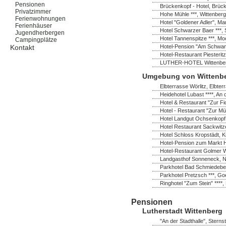
Pensionen
Brückenkopf - Hotel, Brück
Privatzimmer
Hohe Mühle ***, Wittenberg
Ferienwohnungen
Hotel "Goldener Adler", Ma
Ferienhäuser
Hotel Schwarzer Baer ***, 
Jugendherbergen
Hotel Tannenspitze ***, M
Campingplätze
Hotel-Pension "Am Schwanen
Kontakt
Hotel-Restaurant Piesterit
LUTHER-HOTEL Wittenberg *
Umgebung von Wittenb
Elbterrasse Wörlitz, Elbter
Heidehotel Lubast ****, A
Hotel & Restaurant "Zur Fi
Hotel - Restaurant "Zur Mü
Hotel Landgut Ochsenkopf
Hotel Restaurant Sackwitz
Hotel Schloss Kropstädt, K
Hotel-Pension zum Markt H
Hotel-Restaurant Golmer W
Landgasthof Sonneneck, No
Parkhotel Bad Schmiedeber
Parkhotel Pretzsch ***, Go
Ringhotel "Zum Stein" ****,
Pensionen
Lutherstadt Wittenberg
"An der Stadthalle", Sterns