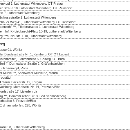
enkopf 1, Lutherstadt Wittenberg, OT Pratau
er Straße 10, Lutherstadt Wittenberg, OT Reinsdorf
rkt 7, Lutherstadt Wittenberg
Schlossstraße 2, Lutherstadt Wittenberg
ochauer Weg 41, Lutherstadt Wittenberg, OT Reinsdorf
teich" ***, Töpferstrasse 1, Lutherstadt Wittenberg
zer Hof, K.-Liebknecht-Platz 18-19, Lutherstadt Wittenberg
**s, Neustr. 7-10, Lutherstadt Wittenberg
erg
rasse 01, Wörlitz
n der Bundesstraße Nr. 1, Kemberg, OT OT Lubast
chtenbreite", Fichtenbreite 5, Coswig, OT Buro
llerin", Dornewitzer Straße 2, Gräfenhainichen
, Ochsenkopf, Rotta
er Mühle ***, Sackwitzer Mühle 52, Meuro
ropstädt
 Garni, Bäckerstr. 12, Torgau
einberg, Merschwitz Nr. 44, Pretzsch/Elbe
rdstraße 17, Listerfehrda
g ***, Dommitzscher Str. 3, Bad Schmiedeberg
etheallee 3, Pretzsch/Elbe
 Erdmannsdorfstr. 228, Wörlitz
traße 58, Lutherstadt Wittenberg