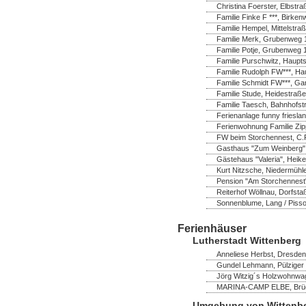
Christina Foerster, Elbstr
Familie Finke F ***, Birk
Familie Hempel, Mittelstra
Familie Merk, Grubenweg 1
Familie Potje, Grubenweg 
Familie Purschwitz, Hauptst
Familie Rudolph FW***, Ha
Familie Schmidt FW***, Ga
Familie Stude, Heidestraße
Familie Taesch, Bahnhofstr
Ferienanlage funny frieslan
Ferienwohnung Familie Zip
FW beim Storchennest, C.P
Gasthaus "Zum Weinberg",
Gästehaus "Valeria", Heik
Kurt Nitzsche, Niedermühl
Pension "Am Storchennest" 
Reiterhof Wöllnau, Dorfsta
Sonnenblume, Lang / Pisso
Ferienhäuser
Lutherstadt Wittenberg
Anneliese Herbst, Dresdene
Gundel Lehmann, Pülziger 
Jörg Witzig´s Holzwohnwag
MARINA-CAMP ELBE, Brücke
Umgebung von Wittenb