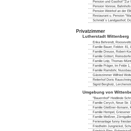
Pension und Gasthof "Zur M
Pension Vonnoe, Bahnhofst
Pension Weinhof an der Elb
Restaurant u. Pension "Wa
Schmidt´s Landgasthof, Dor
Privatzimmer
Lutherstadt Wittenberg
Erika Behrendt, Rooseveltst
Familie Bauer, Feldstr. 81,
Familie Dreuse, Robert-Ko
Familie Göttert, Reinsdorf
Familie Leip, Thomas-Müntz
Familie Präger, Im Felde 1,
Familie Ramdohr, Nussbau
Gästezimmer Wilfried Wolte
Reiterhof Doris Rauschning
Sigrid Bergholz, Lerchenst
Umgebung von Wittenb
"Bauernhof" Heidlinde Schm
Familie Cerych, Neue Str. 
Familie Gleißner-Ilsmann,
Familie Hempel, Griesener 
Familie Meißner, Zörnigaller
Ferienanlage funny frieslan
Friedhelm Jungnickel, Schw
Friedrich Rien, Robertstra