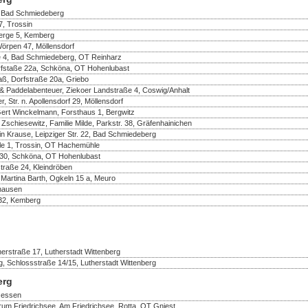
, Bad Schmiedeberg
, Trossin
berge 5, Kemberg
Wörpen 47, Möllensdorf
e 4, Bad Schmiedeberg, OT Reinharz
rfstaße 22a, Schköna, OT Hohenlubast
aß, Dorfstraße 20a, Griebo
& Paddelabenteuer, Ziekoer Landstraße 4, Coswig/Anhalt
 Str. n. Apollensdorf 29, Möllensdorf
Gert Winckelmann, Forsthaus 1, Bergwitz
 Zschiesewitz, Familie Milde, Parkstr. 38, Gräfenhainichen
in Krause, Leipziger Str. 22, Bad Schmiedeberg
e 1, Trossin, OT Hachemühle
e 30, Schköna, OT Hohenlubast
traße 24, Kleindröben
 Martina Barth, Ogkeln 15 a, Meuro
thausen
32, Kemberg
erstraße 17, Lutherstadt Wittenberg
, Schlossstraße 14/15, Lutherstadt Wittenberg
erg
 Jessen
rum Friedrichsee, Am Friedrichsee, Rotta, OT Gniest