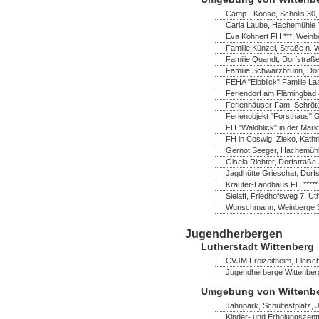
Camp - Koose, Scholis 30
Carla Laube, Hachemühle 7
Eva Kohnert FH ***, Wein
Familie Künzel, Straße n. 
Familie Quandt, Dorfstraß
Familie Schwarzbrunn, Do
FEHA "Elbblick" Familie La
Feriendorf am Flämingbad 
Ferienhäuser Fam. Schröter,
Ferienobjekt "Forsthaus" 
FH "Waldblick" in der Mark
FH in Coswig, Zieko, Kathr
Gernot Seeger, Hachemühl
Gisela Richter, Dorfstraß
Jagdhütte Grieschat, Dorfs
Kräuter-Landhaus FH *****
Sielaff, Friedhofsweg 7, U
Wunschmann, Weinberge 
Jugendherbergen
Lutherstadt Wittenberg
CVJM Freizeitheim, Fleisch
Jugendherberge Wittenberg
Umgebung von Wittenb
Jahnpark, Schulfestplatz,
Kinder- und Erholungszent