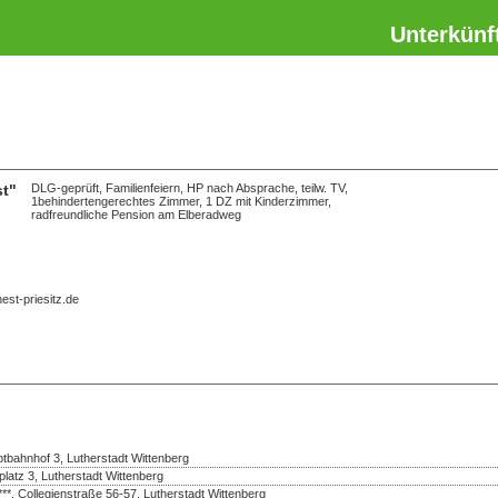
Unterkünf
t"
DLG-geprüft, Familienfeiern, HP nach Absprache, teilw. TV,
1behindertengerechtes Zimmer, 1 DZ mit Kinderzimmer,
radfreundliche Pension am Elberadweg
est-priesitz.de
bahnhof 3, Lutherstadt Wittenberg
platz 3, Lutherstadt Wittenberg
***, Collegienstraße 56-57, Lutherstadt Wittenberg