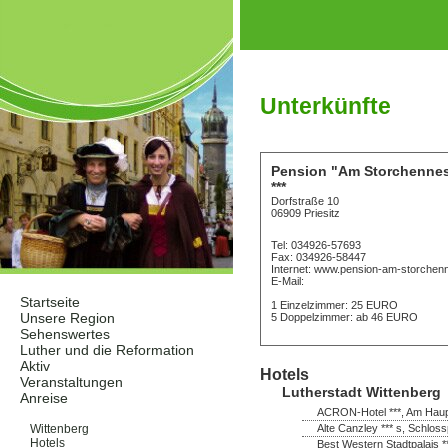
Unterkünfte
Pension "Am Storchennes
***
Dorfstraße 10
06909 Priesitz
Tel: 034926-57693
Fax: 034926-58447
Internet: www.pension-am-storchenn
E-Mail:
Startseite
1 Einzelzimmer: 25 EURO
Unsere Region
5 Doppelzimmer: ab 46 EURO
Sehenswertes
Luther und die Reformation
Aktiv
Hotels
Veranstaltungen
Lutherstadt Wittenberg
Anreise
ACRON-Hotel ***, Am Haupt
Unterkünfte
Alte Canzley *** s, Schloss
Wittenberg
Hotels
Best Western Stadtpalais *