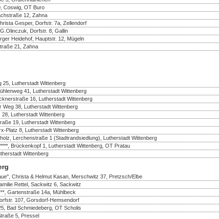
50, Coswig, OT Buro
achstraße 12, Zahna
ista Gesper, Dorfstr. 7a, Zellendorf
Olinczuk, Dorfstr. 8, Gallin
rger Heidehof, Hauptstr. 12, Mügeln
Straße 21, Zahna
 25, Lutherstadt Wittenberg
ühlenweg 41, Lutherstadt Wittenberg
cknerstraße 16, Lutherstadt Wittenberg
er Weg 38, Lutherstadt Wittenberg
. 28, Lutherstadt Wittenberg
traße 19, Lutherstadt Wittenberg
rx-Platz 8, Lutherstadt Wittenberg
olz, Lerchenstraße 1 (Stadtrandsiedlung), Lutherstadt Wittenberg
, Brückenkopf 1, Lutherstadt Wittenberg, OT Pratau
herstadt Wittenberg
erg
aue", Christa & Helmut Kasan, Merschwitz 37, Pretzsch/Elbe
amilie Rettel, Sackwitz 6, Sackwitz
***, Gartenstraße 14a, Mühlbeck
Dorfstr. 107, Gorsdorf-Hemsendorf
25, Bad Schmiedeberg, OT Scholis
Straße 5, Pressel