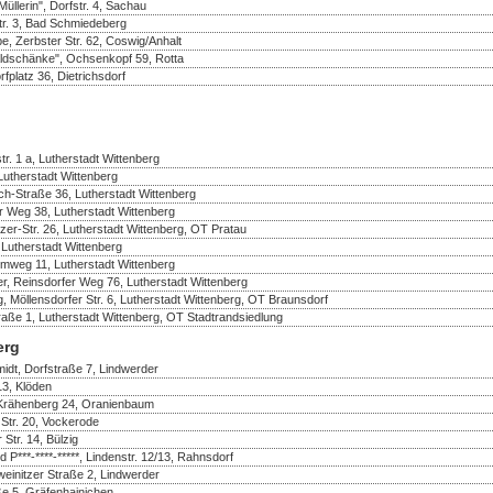
üllerin", Dorfstr. 4, Sachau
r. 3, Bad Schmiedeberg
e, Zerbster Str. 62, Coswig/Anhalt
ldschänke", Ochsenkopf 59, Rotta
fplatz 36, Dietrichsdorf
r. 1 a, Lutherstadt Wittenberg
 Lutherstadt Wittenberg
ch-Straße 36, Lutherstadt Wittenberg
er Weg 38, Lutherstadt Wittenberg
er-Str. 26, Lutherstadt Wittenberg, OT Pratau
 Lutherstadt Wittenberg
mweg 11, Lutherstadt Wittenberg
r, Reinsdorfer Weg 76, Lutherstadt Wittenberg
, Möllensdorfer Str. 6, Lutherstadt Wittenberg, OT Braunsdorf
raße 1, Lutherstadt Wittenberg, OT Stadtrandsiedlung
erg
idt, Dorfstraße 7, Lindwerder
13, Klöden
 Krähenberg 24, Oranienbaum
Str. 20, Vockerode
 Str. 14, Bülzig
d P***-****-*****, Lindenstr. 12/13, Rahnsdorf
einitzer Straße 2, Lindwerder
ße 5, Gräfenhainichen