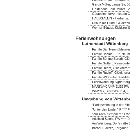
Gerda Müller, Lange Str. 
Gästehaus Fam. Müller, B
Gästezimmervermietung Chr
HAUSGALLIN - Herberge, G.
Urlaub mit Hund, Glücksbu
Werner Böttger, Klebitzer 
Ferienwohnungen
Lutherstadt Wittenberg
Familie Bär, Neumühlenweg
Familie Böhme F ***, Neum
Familie Böhme/Spruth, Glö
Familie Göttert, Reinsdorf
Familie Hecht, Glöcknerstr
Familie Rudloff, Glöckners
Familie Wildgrube, Karl-Ma
Ferienwohnung Sigrid Bergh
MARINA-CAMP-ELBE FW ****
WIWOG, Sternstraße 4, Lut
Umgebung von Wittenb
"Ferienwohnung in der Elb
"Unter den Linden" F **** F
"Zur Alten Klempnerei" FW
Adelheid Seiche FW ****, 
Am Weinberg, Dorfstraße 
Bärbel Lüderitz, Torgauer 