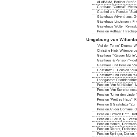
ALABAMA, Berliner Straße 
Gasthaus "Central", Mittel
Gasthof und Pension "Stadt
Gästehaus Adventhaus, Gus
Gästehaus Lindemann, Frie
Gästehaus Wolter, Reinsdo
Pension Rothaar, Hirschsp
Umgebung von Wittenb
"Auf der Tenne" Dietmar Wa
Christine Hiob, Wittenberger
Gasthaus "Külsoer Mühle",
Gasthaus & Pension "Fidel
Gasthaus und Pension "Zu
Gaststätte u. Pension "Zum
Gaststätte und Pension "S
Landgasthof Friedrichshüt
Pension "Am Mühlläufer", 
Pension "Am Storchennest" 
Pension "Unter den Linden"
Pension "Weißes Haus", R.-
Pension & Gaststätte "Zum
Pension An der Domäne, Ga
Pension Einwich P ***, Do
Pension Gudrun, R.-Breitsc
Pension Henkel, Dorfstraß
Pension Richter, Freiheitss
Pension Springer, Dorfstr.