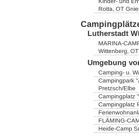
Kinder- und Er
Rotta, OT Gnie
Campingplätz
Lutherstadt W
MARINA-CAMP E
Wittenberg, OT
Umgebung von
Camping- u. Wa
Campingpark "A
Pretzsch/Elbe
Campingplatz "
Campingplatz Pr
Ferienwohnanla
FLÄMING-CAMP
Heide-Camp Sch