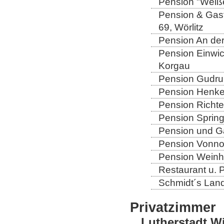
Pension "Weiße
Pension & Gast
69, Wörlitz
Pension An der
Pension Einwic
Korgau
Pension Gudrun
Pension Henkel
Pension Richter
Pension Spring
Pension und Gas
Pension Vonno
Pension Weinho
Restaurant u. 
Schmidt´s Landg
Privatzimmer
Lutherstadt W