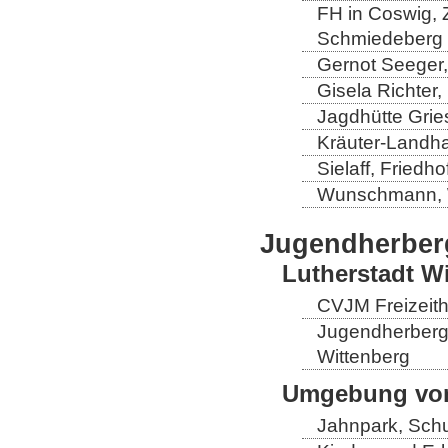
FH in Coswig, Z
Schmiedeberg
Gernot Seeger
Gisela Richter
Jagdhütte Grie
Kräuter-Landha
Sielaff, Fried
Wunschmann, 
Jugendherber
Lutherstadt W
CVJM Freizeith
Jugendherberge
Wittenberg
Umgebung von
Jahnpark, Schu