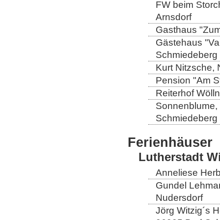
FW beim Storch
Arnsdorf
Gasthaus "Zum 
Gästehaus "Val
Schmiedeberg
Kurt Nitzsche,
Pension "Am St
Reiterhof Wöll
Sonnenblume, L
Schmiedeberg
Ferienhäuser
Lutherstadt W
Anneliese Herb
Gundel Lehmann
Nudersdorf
Jörg Witzig´s 