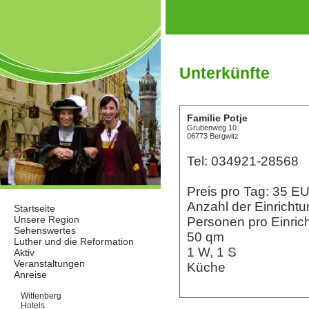
Unterkünfte
Familie Potje
Grubenweg 10
06773 Bergwitz
Tel: 034921-28568
Preis pro Tag: 35 
Anzahl der Einrichtu
Startseite
Unsere Region
Personen pro Einric
Sehenswertes
50 qm
Luther und die Reformation
1 W, 1 S
Aktiv
Veranstaltungen
Küche
Anreise
Unterkünfte
Wittenberg
Hotels