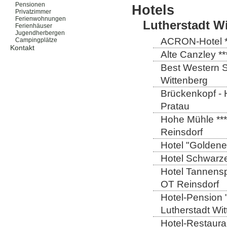
Pensionen
Hotels
Privatzimmer
Ferienwohnungen
Lutherstadt W
Ferienhäuser
Jugendherbergen
ACRON-Hotel **
Campingplätze
Kontakt
Alte Canzley **
Best Western St
Wittenberg
Brückenkopf - 
Pratau
Hohe Mühle ***
Reinsdorf
Hotel "Goldener
Hotel Schwarze
Hotel Tannensp
OT Reinsdorf
Hotel-Pension 
Lutherstadt Wi
Hotel-Restauran