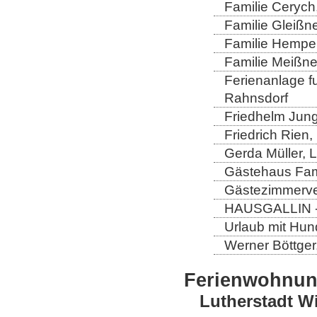
Familie Cerych
Familie Gleißn
Familie Hempel
Familie Meißner
Ferienanlage fun
Rahnsdorf
Friedhelm Jung
Friedrich Rien
Gerda Müller, 
Gästehaus Fam
Gästezimmerver
HAUSGALLIN - H
Urlaub mit Hun
Werner Böttger
Ferienwohnu
Lutherstadt W