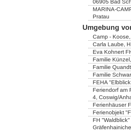
06905 Bad Sch
MARINA-CAMP E
Pratau
Umgebung von
Camp - Koose,
Carla Laube, H
Eva Kohnert FH
Familie Künzel
Familie Quandt
Familie Schwa
FEHA "Elbblick
Feriendorf am 
4, Coswig/Anha
Ferienhäuser Fa
Ferienobjekt "
FH "Waldblick" 
Gräfenhainich