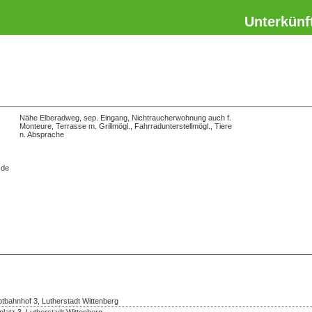
Unterkünf
Nähe Elberadweg, sep. Eingang, Nichtraucherwohnung auch f.
Monteure, Terrasse m. Grillmögl., Fahrradunterstellmögl., Tiere
n. Absprache
.de
bahnhof 3, Lutherstadt Wittenberg
platz 3, Lutherstadt Wittenberg