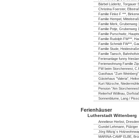
Bärbel Lüderitz, Torgauer 
Christina Foerster, Elbstr
Familie Finke F ***, Birk
Familie Hempel, Mittelstra
Familie Merk, Grubenweg 1
Familie Potje, Grubenweg 
Familie Purschwitz, Hauptst
Familie Rudolph FW***, Ha
Familie Schmidt FW***, Ga
Familie Stude, Heidestraße
Familie Taesch, Bahnhofstr
Ferienanlage funny frieslan
Ferienwohnung Familie Zip
FW beim Storchennest, C.P
Gasthaus "Zum Weinberg",
Gästehaus "Valeria", Heik
Kurt Nitzsche, Niedermühl
Pension "Am Storchennest" 
Reiterhof Wöllnau, Dorfsta
Sonnenblume, Lang / Pisso
Ferienhäuser
Lutherstadt Wittenberg
Anneliese Herbst, Dresdene
Gundel Lehmann, Pülziger 
Jörg Witzig´s Holzwohnwag
MARINA-CAMP ELBE, Brücke