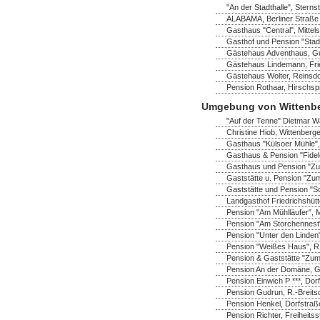
"An der Stadthalle", Sterns
ALABAMA, Berliner Straße 
Gasthaus "Central", Mittel
Gasthof und Pension "Stadt
Gästehaus Adventhaus, Gus
Gästehaus Lindemann, Frie
Gästehaus Wolter, Reinsdo
Pension Rothaar, Hirschsp
Umgebung von Wittenb
"Auf der Tenne" Dietmar Wa
Christine Hiob, Wittenberger
Gasthaus "Külsoer Mühle",
Gasthaus & Pension "Fidel
Gasthaus und Pension "Zu
Gaststätte u. Pension "Zum
Gaststätte und Pension "S
Landgasthof Friedrichshüt
Pension "Am Mühlläufer", 
Pension "Am Storchennest" 
Pension "Unter den Linden"
Pension "Weißes Haus", R.-
Pension & Gaststätte "Zum
Pension An der Domäne, Ga
Pension Einwich P ***, Do
Pension Gudrun, R.-Breitsc
Pension Henkel, Dorfstraß
Pension Richter, Freiheitss