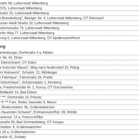
traße 58, Lutherstadt Wittenberg
57b, Lutherstadt Wittenberg
straße 20, Lutherstadt Wittenberg
 Brandenburg", Belziger Str. 4, Lutherstadt Wittenberg, OT Reinsdorf
tav-Adolf-Straße 10, Lutherstadt Wittenberg
drichstraße 73, Lutherstadt Wittenberg
rfer Weg 77, Lutherstadt Wittenberg
rung 6, Lutherstadt Wittenberg, OT Apollensdorf/Nord
erg
rtenburger, Dorfstraße 4 a, Klöden
 Str. 42, Elster
 Dietrichsdorf, OT Külso
e Kutscher Klause", Weg nach Nudersdorf 20, Pülzig
m Holzwurm", Schulstr. 21, Mühlanger
 Fährhaus", Fährstraße 29, Prettin
chützenhaus", Schützenplatz 1, Kemberg
te, Friedrichshütte Nr. 2, Kossa, OT Durchwehna
Mühlläufer 14, Bad Düben
***, Dorfstraße 10, Priesitz
 P *** Fam. Rettel, Sackwitz 6, Meuro
Breitscheidstr. 95, Gräfenhainichen
 Hauenden Schwein", Erdmannsdorffstr. 69, Wörlitz
rtenstr. 13 a, Pretzsch/Elbe
rfstraße 59, Bad Schmiedeberg, OT Korgau
heidstr. 6, Gräfenhainichen
e 26 a, Gräfenhainichen
traße 41, Schlaitz