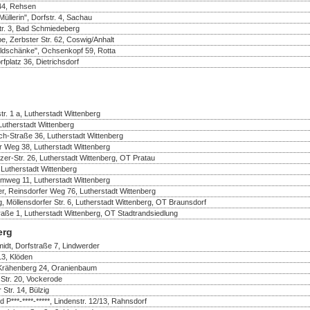
 44, Rehsen
üllerin", Dorfstr. 4, Sachau
r. 3, Bad Schmiedeberg
e, Zerbster Str. 62, Coswig/Anhalt
ldschänke", Ochsenkopf 59, Rotta
fplatz 36, Dietrichsdorf
r. 1 a, Lutherstadt Wittenberg
 Lutherstadt Wittenberg
ch-Straße 36, Lutherstadt Wittenberg
er Weg 38, Lutherstadt Wittenberg
er-Str. 26, Lutherstadt Wittenberg, OT Pratau
 Lutherstadt Wittenberg
mweg 11, Lutherstadt Wittenberg
r, Reinsdorfer Weg 76, Lutherstadt Wittenberg
, Möllensdorfer Str. 6, Lutherstadt Wittenberg, OT Braunsdorf
raße 1, Lutherstadt Wittenberg, OT Stadtrandsiedlung
erg
idt, Dorfstraße 7, Lindwerder
13, Klöden
 Krähenberg 24, Oranienbaum
Str. 20, Vockerode
 Str. 14, Bülzig
d P***-****-*****, Lindenstr. 12/13, Rahnsdorf