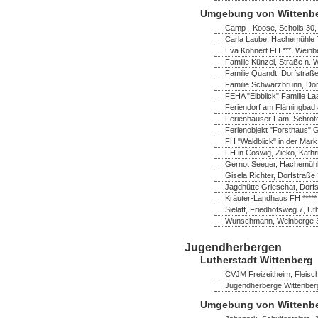
Umgebung von Wittenb
Camp - Koose, Scholis 30
Carla Laube, Hachemühle 7
Eva Kohnert FH ***, Wein
Familie Künzel, Straße n. 
Familie Quandt, Dorfstraß
Familie Schwarzbrunn, Do
FEHA "Elbblick" Familie La
Feriendorf am Flämingbad 
Ferienhäuser Fam. Schröter,
Ferienobjekt "Forsthaus" 
FH "Waldblick" in der Mark
FH in Coswig, Zieko, Kathr
Gernot Seeger, Hachemühl
Gisela Richter, Dorfstraß
Jagdhütte Grieschat, Dorfs
Kräuter-Landhaus FH *****
Sielaff, Friedhofsweg 7, U
Wunschmann, Weinberge 
Jugendherbergen
Lutherstadt Wittenberg
CVJM Freizeitheim, Fleisch
Jugendherberge Wittenberg
Umgebung von Wittenb