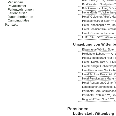
Pensionen
Best Western Stadtpalais *
Privatzimmer
Brückenkopf - Hotel, Brück
Ferienwohnungen
Hohe Mühle ***, Wittenberg
Ferienhäuser
Hotel "Goldener Adler", Ma
Jugendherbergen
Campingplätze
Hotel Schwarzer Baer ***, 
Kontakt
Hotel Tannenspitze ***, M
Hotel-Pension "Am Schwanen
Hotel-Restaurant Piesterit
LUTHER-HOTEL Wittenberg *
Umgebung von Wittenb
Elbterrasse Wörlitz, Elbter
Heidehotel Lubast ****, A
Hotel & Restaurant "Zur Fi
Hotel - Restaurant "Zur Mü
Hotel Landgut Ochsenkopf
Hotel Restaurant Sackwitz
Hotel Schloss Kropstädt, K
Hotel-Pension zum Markt H
Hotel-Restaurant Golmer W
Landgasthof Sonneneck, No
Parkhotel Bad Schmiedeber
Parkhotel Pretzsch ***, Go
Ringhotel "Zum Stein" ****,
Pensionen
Lutherstadt Wittenberg