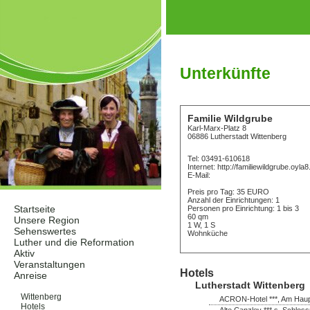
Unterkünfte
Familie Wildgrube
Karl-Marx-Platz 8
06886 Lutherstadt Wittenberg
Tel: 03491-610618
Internet: http://familiewildgrube.oyla8
E-Mail:
Preis pro Tag: 35 EURO
Anzahl der Einrichtungen: 1
Startseite
Personen pro Einrichtung: 1 bis 3
60 qm
Unsere Region
1 W, 1 S
Sehenswertes
Wohnküche
Luther und die Reformation
Aktiv
Veranstaltungen
Hotels
Anreise
Lutherstadt Wittenberg
Unterkünfte
Wittenberg
ACRON-Hotel ***, Am Haupt
Hotels
Alte Canzley *** s, Schloss