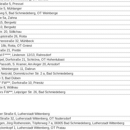
Straße 5, Pressel
aße 5, Mühlanger
enweg 5, Bad Schmiedeberg, OT Weinberge
ße 5a, Zahna
5, Bergwitz
10, Bergwitz
r. 20, Söllichau
uptstraße 26, Rotta
rtenstraße 32, Mühlbeck
 18b, Rotta, OT Gniest
aße 21, Prettin
d F*****, Lindenstr. 12/13, Rahnsdorf
pel, Dorfstraße 21, Schköna, OT Hohenlubast
assoth, S. Kramer, Am Anger 20, Arnsdorf
 Weinbergstr. 11, Dabrun
e Netzold, Dommitzscher Str. 2 a, Bad Schmiedeberg
e 3, Bad Düben
FW***, Dorfstraße 10, Priesitz
ße 8, Wöllnau
rs FW***, Leipziger Str. 26, Bad Schmiedeberg
r Straße 6, Lutherstadt Wittenberg
Straße 32, Lutherstadt Wittenberg, OT Nudersdorf
en, Jörg Rothenstein, Töpferweg 7 a, 06905 Bad Schmiedeberg, Lutherstadt Wittenberg
nkopf 1, Lutherstadt Wittenberg, OT Pratau