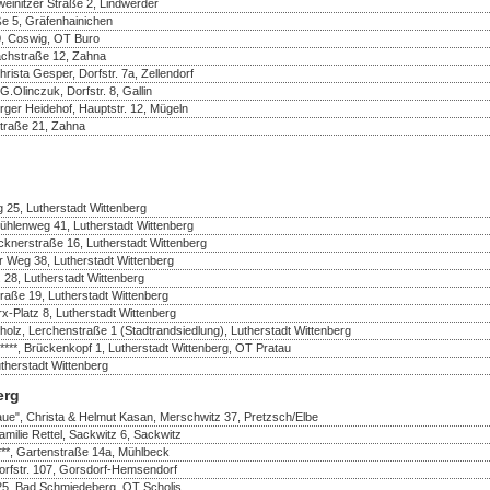
einitzer Straße 2, Lindwerder
ße 5, Gräfenhainichen
50, Coswig, OT Buro
achstraße 12, Zahna
ista Gesper, Dorfstr. 7a, Zellendorf
Olinczuk, Dorfstr. 8, Gallin
rger Heidehof, Hauptstr. 12, Mügeln
Straße 21, Zahna
 25, Lutherstadt Wittenberg
ühlenweg 41, Lutherstadt Wittenberg
cknerstraße 16, Lutherstadt Wittenberg
er Weg 38, Lutherstadt Wittenberg
. 28, Lutherstadt Wittenberg
traße 19, Lutherstadt Wittenberg
rx-Platz 8, Lutherstadt Wittenberg
olz, Lerchenstraße 1 (Stadtrandsiedlung), Lutherstadt Wittenberg
, Brückenkopf 1, Lutherstadt Wittenberg, OT Pratau
herstadt Wittenberg
erg
aue", Christa & Helmut Kasan, Merschwitz 37, Pretzsch/Elbe
amilie Rettel, Sackwitz 6, Sackwitz
***, Gartenstraße 14a, Mühlbeck
Dorfstr. 107, Gorsdorf-Hemsendorf
25, Bad Schmiedeberg, OT Scholis