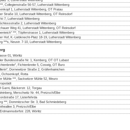
***, Collegienstraße 56-57, Lutherstadt Wittenberg
enkopf 1, Lutherstadt Wittenberg, OT Pratau
er Straße 10, Lutherstadt Wittenberg, OT Reinsdorf
rkt 7, Lutherstadt Wittenberg
Schlossstraße 2, Lutherstadt Wittenberg
ochauer Weg 41, Lutherstadt Wittenberg, OT Reinsdorf
teich" ***, Töpferstrasse 1, Lutherstadt Wittenberg
zer Hof, K.-Liebknecht-Platz 18-19, Lutherstadt Wittenberg
**s, Neustr. 7-10, Lutherstadt Wittenberg
erg
rasse 01, Wörlitz
n der Bundesstraße Nr. 1, Kemberg, OT OT Lubast
chtenbreite", Fichtenbreite 5, Coswig, OT Buro
llerin", Dornewitzer Straße 2, Gräfenhainichen
, Ochsenkopf, Rotta
er Mühle ***, Sackwitzer Mühle 52, Meuro
ropstädt
 Garni, Bäckerstr. 12, Torgau
einberg, Merschwitz Nr. 44, Pretzsch/Elbe
rdstraße 17, Listerfehrda
g ***, Dommitzscher Str. 3, Bad Schmiedeberg
etheallee 3, Pretzsch/Elbe
 Erdmannsdorfstr. 228, Wörlitz