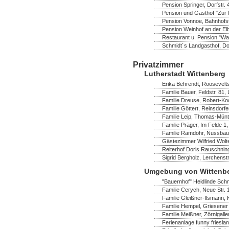
Pension Springer, Dorfstr.
Pension und Gasthof "Zur M
Pension Vonnoe, Bahnhofst
Pension Weinhof an der Elb
Restaurant u. Pension "Wa
Schmidt´s Landgasthof, Dor
Privatzimmer
Lutherstadt Wittenberg
Erika Behrendt, Rooseveltst
Familie Bauer, Feldstr. 81,
Familie Dreuse, Robert-Ko
Familie Göttert, Reinsdorf
Familie Leip, Thomas-Müntz
Familie Präger, Im Felde 1,
Familie Ramdohr, Nussbau
Gästezimmer Wilfried Wolte
Reiterhof Doris Rauschning
Sigrid Bergholz, Lerchenst
Umgebung von Wittenb
"Bauernhof" Heidlinde Schm
Familie Cerych, Neue Str. 
Familie Gleißner-Ilsmann,
Familie Hempel, Griesener 
Familie Meißner, Zörnigaller
Ferienanlage funny frieslan