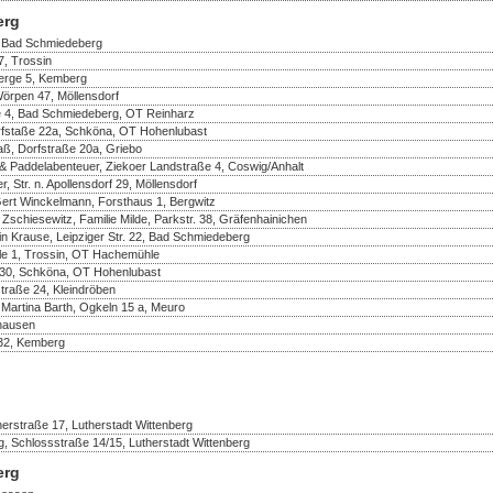
erg
, Bad Schmiedeberg
, Trossin
berge 5, Kemberg
Wörpen 47, Möllensdorf
e 4, Bad Schmiedeberg, OT Reinharz
rfstaße 22a, Schköna, OT Hohenlubast
aß, Dorfstraße 20a, Griebo
& Paddelabenteuer, Ziekoer Landstraße 4, Coswig/Anhalt
 Str. n. Apollensdorf 29, Möllensdorf
Gert Winckelmann, Forsthaus 1, Bergwitz
 Zschiesewitz, Familie Milde, Parkstr. 38, Gräfenhainichen
in Krause, Leipziger Str. 22, Bad Schmiedeberg
e 1, Trossin, OT Hachemühle
e 30, Schköna, OT Hohenlubast
traße 24, Kleindröben
 Martina Barth, Ogkeln 15 a, Meuro
thausen
32, Kemberg
erstraße 17, Lutherstadt Wittenberg
, Schlossstraße 14/15, Lutherstadt Wittenberg
erg