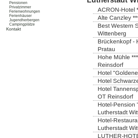
Pensionen
Privatzimmer
ACRON-Hotel **
Ferienwohnungen
Ferienhäuser
Alte Canzley **
Jugendherbergen
Campingplätze
Best Western St
Kontakt
Wittenberg
Brückenkopf - 
Pratau
Hohe Mühle ***
Reinsdorf
Hotel "Goldener
Hotel Schwarze
Hotel Tannensp
OT Reinsdorf
Hotel-Pension 
Lutherstadt Wi
Hotel-Restauran
Lutherstadt Wi
LUTHER-HOTEL W