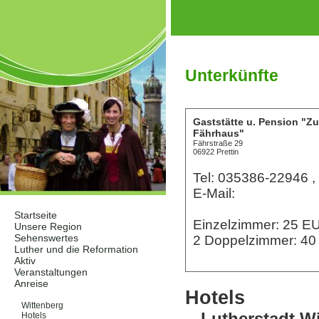
Unterkünfte
Gaststätte u. Pension "Z
Fährhaus"
Fährstraße 29
06922 Prettin
Tel: 035386-22946 
E-Mail:
Startseite
Einzelzimmer: 25 
Unsere Region
Sehenswertes
2 Doppelzimmer: 4
Luther und die Reformation
Aktiv
Veranstaltungen
Anreise
Hotels
Unterkünfte
Wittenberg
Lutherstadt W
Hotels