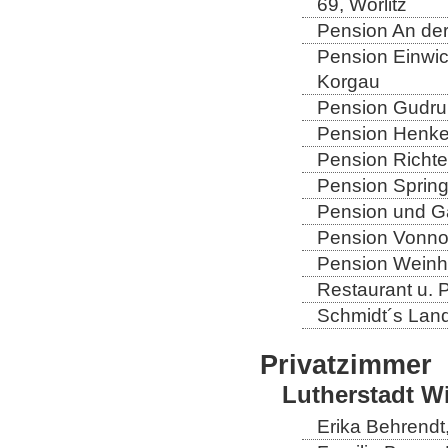
69, Wörlitz
Pension An der
Pension Einwic
Korgau
Pension Gudrun
Pension Henkel
Pension Richter
Pension Spring
Pension und Gas
Pension Vonno
Pension Weinho
Restaurant u. 
Schmidt´s Landg
Privatzimmer
Lutherstadt W
Erika Behrendt,