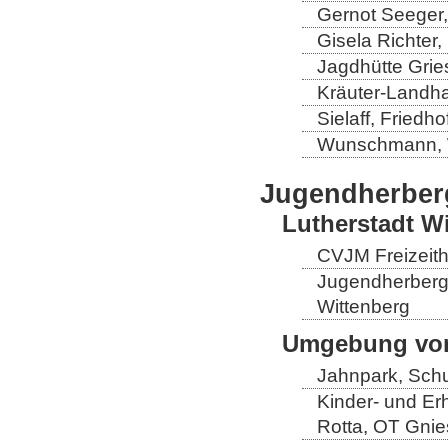
Gernot Seeger
Gisela Richter
Jagdhütte Grie
Kräuter-Landha
Sielaff, Fried
Wunschmann, 
Jugendherber
Lutherstadt W
CVJM Freizeith
Jugendherberge
Wittenberg
Umgebung von
Jahnpark, Schu
Kinder- und Er
Rotta, OT Gnie