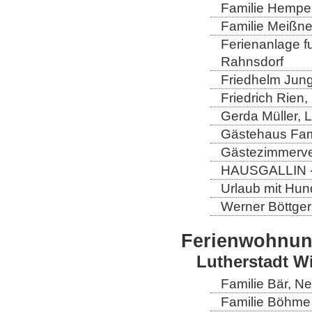
Familie Hempel
Familie Meißner
Ferienanlage fun
Rahnsdorf
Friedhelm Jung
Friedrich Rien
Gerda Müller, 
Gästehaus Fam
Gästezimmerver
HAUSGALLIN - H
Urlaub mit Hun
Werner Böttger
Ferienwohnu
Lutherstadt W
Familie Bär, N
Familie Böhme 