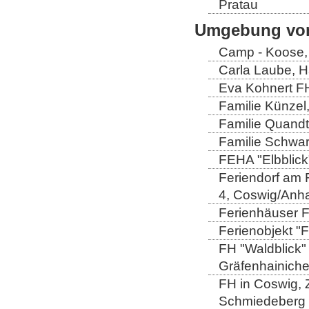
Pratau
Umgebung von
Camp - Koose,
Carla Laube, H
Eva Kohnert FH
Familie Künzel
Familie Quandt
Familie Schwa
FEHA "Elbblick
Feriendorf am 
4, Coswig/Anha
Ferienhäuser Fa
Ferienobjekt "
FH "Waldblick" 
Gräfenhainich
FH in Coswig, Z
Schmiedeberg