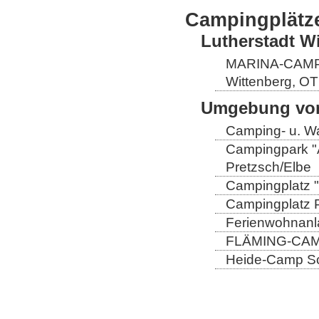
Campingplätz
Lutherstadt W
MARINA-CAMP E
Wittenberg, OT
Umgebung von
Camping- u. Wa
Campingpark "A
Pretzsch/Elbe
Campingplatz "
Campingplatz Pr
Ferienwohnanla
FLÄMING-CAMP
Heide-Camp Sch