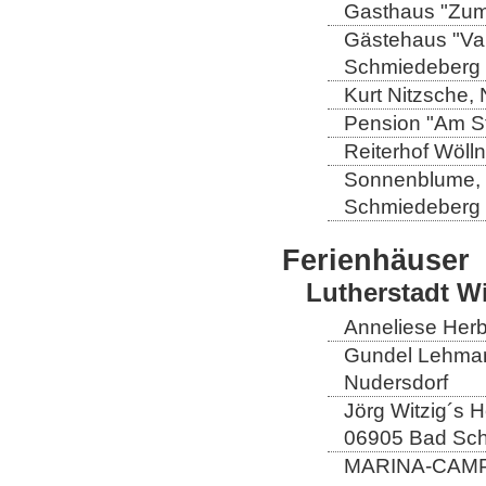
Gasthaus "Zum 
Gästehaus "Val
Schmiedeberg
Kurt Nitzsche,
Pension "Am St
Reiterhof Wöll
Sonnenblume, L
Schmiedeberg
Ferienhäuser
Lutherstadt W
Anneliese Herb
Gundel Lehmann
Nudersdorf
Jörg Witzig´s 
06905 Bad Sch
MARINA-CAMP E