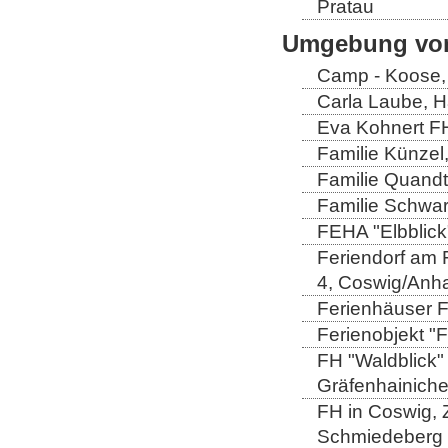
Pratau
Umgebung von
Camp - Koose,
Carla Laube, H
Eva Kohnert FH
Familie Künzel
Familie Quandt
Familie Schwa
FEHA "Elbblick
Feriendorf am 
4, Coswig/Anha
Ferienhäuser Fa
Ferienobjekt "
FH "Waldblick" 
Gräfenhainich
FH in Coswig, Z
Schmiedeberg