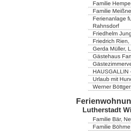
Familie Hempel
Familie Meißner
Ferienanlage fun
Rahnsdorf
Friedhelm Jung
Friedrich Rien
Gerda Müller, 
Gästehaus Fam
Gästezimmerver
HAUSGALLIN - H
Urlaub mit Hun
Werner Böttger
Ferienwohnu
Lutherstadt W
Familie Bär, N
Familie Böhme 