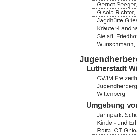
Gernot Seeger
Gisela Richter
Jagdhütte Grie
Kräuter-Landha
Sielaff, Fried
Wunschmann, 
Jugendherber
Lutherstadt W
CVJM Freizeith
Jugendherberge
Wittenberg
Umgebung von
Jahnpark, Schu
Kinder- und Er
Rotta, OT Gnie