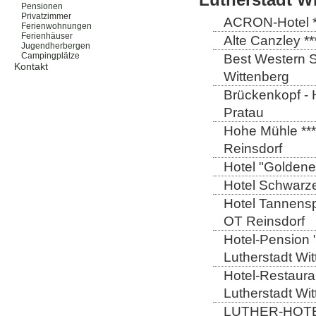
Pensionen
Privatzimmer
ACRON-Hotel **
Ferienwohnungen
Ferienhäuser
Alte Canzley **
Jugendherbergen
Campingplätze
Best Western St
Kontakt
Wittenberg
Brückenkopf - 
Pratau
Hohe Mühle ***
Reinsdorf
Hotel "Goldener
Hotel Schwarze
Hotel Tannensp
OT Reinsdorf
Hotel-Pension 
Lutherstadt Wi
Hotel-Restauran
Lutherstadt Wi
LUTHER-HOTEL W