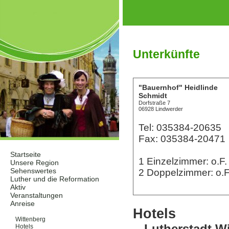
Unterkünfte
"Bauernhof" Heidlinde
Schmidt
Dorfstraße 7
06928 Lindwerder
Tel: 035384-20635
Fax: 035384-20471
Startseite
1 Einzelzimmer: o.
Unsere Region
Sehenswertes
2 Doppelzimmer: o.
Luther und die Reformation
Aktiv
Veranstaltungen
Anreise
Hotels
Unterkünfte
Wittenberg
Lutherstadt W
Hotels