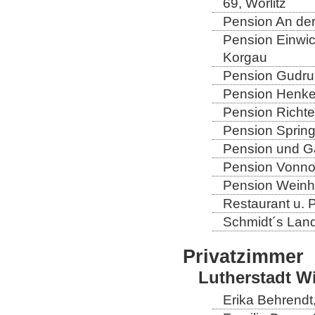
69, Wörlitz
Pension An der
Pension Einwic
Korgau
Pension Gudrun
Pension Henkel
Pension Richter
Pension Spring
Pension und Gas
Pension Vonno
Pension Weinho
Restaurant u. 
Schmidt´s Landg
Privatzimmer
Lutherstadt W
Erika Behrendt,