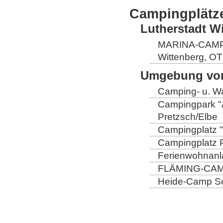
Campingplätz
Lutherstadt W
MARINA-CAMP E
Wittenberg, OT
Umgebung von
Camping- u. Wa
Campingpark "A
Pretzsch/Elbe
Campingplatz "
Campingplatz Pr
Ferienwohnanla
FLÄMING-CAMP
Heide-Camp Sch