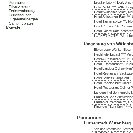
Brückenkopf - Hotel, Brück
Pensionen
Privatzimmer
Hohe Mühle ***, Wittenberg
Ferienwohnungen
Hotel "Goldener Adler", Ma
Ferienhäuser
Hotel Schwarzer Baer ***, 
Jugendherbergen
Hotel Tannenspitze ***, M
Campingplätze
Hotel-Pension "Am Schwanen
Kontakt
Hotel-Restaurant Piesterit
LUTHER-HOTEL Wittenberg *
Umgebung von Wittenb
Elbterrasse Wörlitz, Elbter
Heidehotel Lubast ****, A
Hotel & Restaurant "Zur Fi
Hotel - Restaurant "Zur Mü
Hotel Landgut Ochsenkopf
Hotel Restaurant Sackwitz
Hotel Schloss Kropstädt, K
Hotel-Pension zum Markt H
Hotel-Restaurant Golmer W
Landgasthof Sonneneck, No
Parkhotel Bad Schmiedeber
Parkhotel Pretzsch ***, Go
Ringhotel "Zum Stein" ****,
Pensionen
Lutherstadt Wittenberg
"An der Stadthalle", Sterns