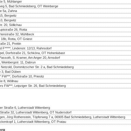
aße 5, Mühlanger
enweg 5, Bad Schmiedeberg, OT Weinberge
ße 5a, Zahna
5, Bergwitz
10, Bergwitz
r. 20, Söllichau
uptstraße 26, Rotta
rtenstraße 32, Mühlbeck
 18b, Rotta, OT Gniest
aße 21, Prettin
d F*****, Lindenstr. 12/13, Rahnsdorf
pel, Dorfstraße 21, Schköna, OT Hohenlubast
assoth, S. Kramer, Am Anger 20, Arnsdorf
 Weinbergstr. 11, Dabrun
e Netzold, Dommitzscher Str. 2 a, Bad Schmiedeberg
e 3, Bad Düben
FW***, Dorfstraße 10, Priesitz
ße 8, Wöllnau
rs FW***, Leipziger Str. 26, Bad Schmiedeberg
r Straße 6, Lutherstadt Wittenberg
Straße 32, Lutherstadt Wittenberg, OT Nudersdorf
en, Jörg Rothenstein, Töpferweg 7 a, 06905 Bad Schmiedeberg, Lutherstadt Wittenberg
nkopf 1, Lutherstadt Wittenberg, OT Pratau
erg