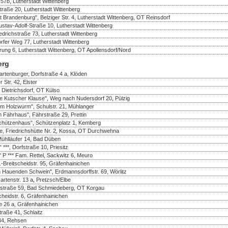
57b, Lutherstadt Wittenberg
straße 20, Lutherstadt Wittenberg
 Brandenburg", Belziger Str. 4, Lutherstadt Wittenberg, OT Reinsdorf
tav-Adolf-Straße 10, Lutherstadt Wittenberg
drichstraße 73, Lutherstadt Wittenberg
rfer Weg 77, Lutherstadt Wittenberg
rung 6, Lutherstadt Wittenberg, OT Apollensdorf/Nord
erg
rtenburger, Dorfstraße 4 a, Klöden
 Str. 42, Elster
 Dietrichsdorf, OT Külso
e Kutscher Klause", Weg nach Nudersdorf 20, Pülzig
m Holzwurm", Schulstr. 21, Mühlanger
 Fährhaus", Fährstraße 29, Prettin
chützenhaus", Schützenplatz 1, Kemberg
te, Friedrichshütte Nr. 2, Kossa, OT Durchwehna
Mühlläufer 14, Bad Düben
***, Dorfstraße 10, Priesitz
 P *** Fam. Rettel, Sackwitz 6, Meuro
Breitscheidstr. 95, Gräfenhainichen
 Hauenden Schwein", Erdmannsdorffstr. 69, Wörlitz
rtenstr. 13 a, Pretzsch/Elbe
rfstraße 59, Bad Schmiedeberg, OT Korgau
heidstr. 6, Gräfenhainichen
e 26 a, Gräfenhainichen
traße 41, Schlaitz
 44, Rehsen