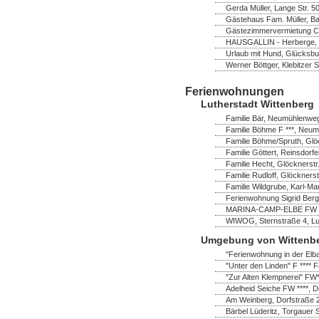
Gerda Müller, Lange Str. 
Gästehaus Fam. Müller, B
Gästezimmervermietung Chr
HAUSGALLIN - Herberge, G.
Urlaub mit Hund, Glücksbu
Werner Böttger, Klebitzer 
Ferienwohnungen
Lutherstadt Wittenberg
Familie Bär, Neumühlenweg
Familie Böhme F ***, Neum
Familie Böhme/Spruth, Glö
Familie Göttert, Reinsdorf
Familie Hecht, Glöcknerstr
Familie Rudloff, Glöckners
Familie Wildgrube, Karl-Ma
Ferienwohnung Sigrid Bergh
MARINA-CAMP-ELBE FW ****
WIWOG, Sternstraße 4, Lut
Umgebung von Wittenb
"Ferienwohnung in der Elb
"Unter den Linden" F **** F
"Zur Alten Klempnerei" FW
Adelheid Seiche FW ****, 
Am Weinberg, Dorfstraße 
Bärbel Lüderitz, Torgauer 