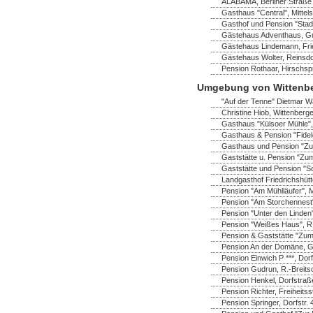
ALABAMA, Berliner Straße 
Gasthaus "Central", Mittel
Gasthof und Pension "Stadt
Gästehaus Adventhaus, Gus
Gästehaus Lindemann, Frie
Gästehaus Wolter, Reinsdo
Pension Rothaar, Hirschsp
Umgebung von Wittenb
"Auf der Tenne" Dietmar Wa
Christine Hiob, Wittenberger
Gasthaus "Külsoer Mühle",
Gasthaus & Pension "Fidel
Gasthaus und Pension "Zu
Gaststätte u. Pension "Zum
Gaststätte und Pension "S
Landgasthof Friedrichshüt
Pension "Am Mühlläufer", 
Pension "Am Storchennest" 
Pension "Unter den Linden"
Pension "Weißes Haus", R.-
Pension & Gaststätte "Zum
Pension An der Domäne, Ga
Pension Einwich P ***, Do
Pension Gudrun, R.-Breitsc
Pension Henkel, Dorfstraß
Pension Richter, Freiheitss
Pension Springer, Dorfstr.