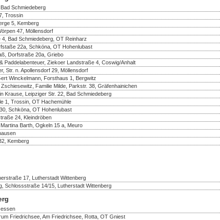
, Bad Schmiedeberg
, Trossin
berge 5, Kemberg
Wörpen 47, Möllensdorf
e 4, Bad Schmiedeberg, OT Reinharz
rfstaße 22a, Schköna, OT Hohenlubast
aß, Dorfstraße 20a, Griebo
& Paddelabenteuer, Ziekoer Landstraße 4, Coswig/Anhalt
 Str. n. Apollensdorf 29, Möllensdorf
Gert Winckelmann, Forsthaus 1, Bergwitz
 Zschiesewitz, Familie Milde, Parkstr. 38, Gräfenhainichen
in Krause, Leipziger Str. 22, Bad Schmiedeberg
e 1, Trossin, OT Hachemühle
e 30, Schköna, OT Hohenlubast
traße 24, Kleindröben
 Martina Barth, Ogkeln 15 a, Meuro
thausen
32, Kemberg
erstraße 17, Lutherstadt Wittenberg
, Schlossstraße 14/15, Lutherstadt Wittenberg
erg
 Jessen
rum Friedrichsee, Am Friedrichsee, Rotta, OT Gniest