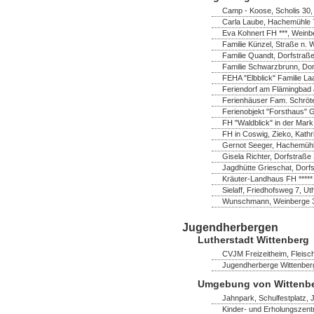
Camp - Koose, Scholis 30
Carla Laube, Hachemühle 7
Eva Kohnert FH ***, Wein
Familie Künzel, Straße n. 
Familie Quandt, Dorfstraß
Familie Schwarzbrunn, Do
FEHA "Elbblick" Familie La
Feriendorf am Flämingbad 
Ferienhäuser Fam. Schröter,
Ferienobjekt "Forsthaus" 
FH "Waldblick" in der Mark
FH in Coswig, Zieko, Kathr
Gernot Seeger, Hachemühl
Gisela Richter, Dorfstraß
Jagdhütte Grieschat, Dorfs
Kräuter-Landhaus FH *****
Sielaff, Friedhofsweg 7, U
Wunschmann, Weinberge 
Jugendherbergen
Lutherstadt Wittenberg
CVJM Freizeitheim, Fleisch
Jugendherberge Wittenberg
Umgebung von Wittenb
Jahnpark, Schulfestplatz,
Kinder- und Erholungszent