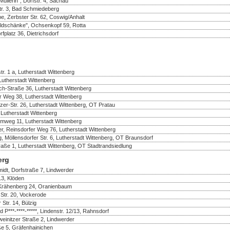
üllerin", Dorfstr. 4, Sachau
r. 3, Bad Schmiedeberg
e, Zerbster Str. 62, Coswig/Anhalt
ldschänke", Ochsenkopf 59, Rotta
fplatz 36, Dietrichsdorf
r. 1 a, Lutherstadt Wittenberg
 Lutherstadt Wittenberg
ch-Straße 36, Lutherstadt Wittenberg
er Weg 38, Lutherstadt Wittenberg
er-Str. 26, Lutherstadt Wittenberg, OT Pratau
 Lutherstadt Wittenberg
mweg 11, Lutherstadt Wittenberg
r, Reinsdorfer Weg 76, Lutherstadt Wittenberg
, Möllensdorfer Str. 6, Lutherstadt Wittenberg, OT Braunsdorf
raße 1, Lutherstadt Wittenberg, OT Stadtrandsiedlung
erg
idt, Dorfstraße 7, Lindwerder
13, Klöden
 Krähenberg 24, Oranienbaum
Str. 20, Vockerode
 Str. 14, Bülzig
d P***-****-*****, Lindenstr. 12/13, Rahnsdorf
einitzer Straße 2, Lindwerder
ße 5, Gräfenhainichen