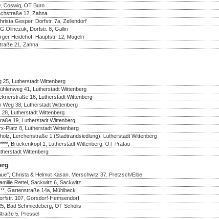
50, Coswig, OT Buro
achstraße 12, Zahna
ista Gesper, Dorfstr. 7a, Zellendorf
Olinczuk, Dorfstr. 8, Gallin
rger Heidehof, Hauptstr. 12, Mügeln
Straße 21, Zahna
 25, Lutherstadt Wittenberg
ühlenweg 41, Lutherstadt Wittenberg
cknerstraße 16, Lutherstadt Wittenberg
er Weg 38, Lutherstadt Wittenberg
. 28, Lutherstadt Wittenberg
traße 19, Lutherstadt Wittenberg
rx-Platz 8, Lutherstadt Wittenberg
olz, Lerchenstraße 1 (Stadtrandsiedlung), Lutherstadt Wittenberg
, Brückenkopf 1, Lutherstadt Wittenberg, OT Pratau
herstadt Wittenberg
erg
aue", Christa & Helmut Kasan, Merschwitz 37, Pretzsch/Elbe
amilie Rettel, Sackwitz 6, Sackwitz
***, Gartenstraße 14a, Mühlbeck
Dorfstr. 107, Gorsdorf-Hemsendorf
25, Bad Schmiedeberg, OT Scholis
Straße 5, Pressel