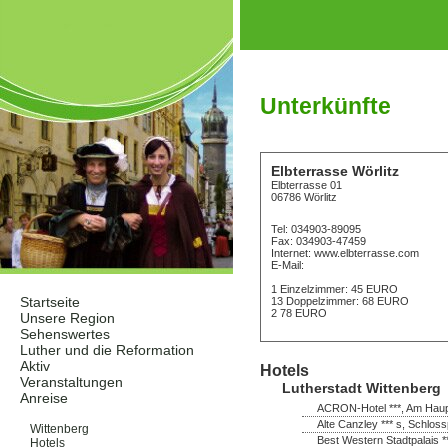
Unterkünfte
Elbterrasse Wörlitz
Elbterrasse 01
06786 Wörlitz
Tel: 034903-89095
Fax: 034903-47459
Internet: www.elbterrasse.com
E-Mail:
1 Einzelzimmer: 45 EURO
Startseite
13 Doppelzimmer: 68 EURO
2 78 EURO
Unsere Region
Sehenswertes
Luther und die Reformation
Aktiv
Hotels
Veranstaltungen
Lutherstadt Wittenberg
Anreise
ACRON-Hotel ***, Am Haupt
Unterkünfte
Alte Canzley *** s, Schloss
Wittenberg
Best Western Stadtpalais *
Hotels