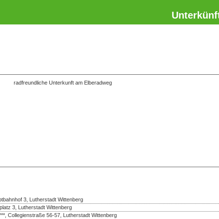
Unterkünf
radfreundliche Unterkunft am Elberadweg
bahnhof 3, Lutherstadt Wittenberg
platz 3, Lutherstadt Wittenberg
***, Collegienstraße 56-57, Lutherstadt Wittenberg