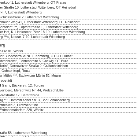
enkopf 1, Lutherstadt Wittenberg, OT Pratau
er Straße 10, Lutherstadt Wittenberg, OT Reinsdorf
rkt 7, Lutherstadt Wittenberg
Schlossstraße 2, Lutherstadt Wittenberg
ochauer Weg 41, Lutherstadt Wittenberg, OT Reinsdorf
teich" ***, Töpferstrasse 1, Lutherstadt Wittenberg
zer Hof, K.-Liebknecht-Platz 18-19, Lutherstadt Wittenberg
**s, Neustr. 7-10, Lutherstadt Wittenberg
erg
rasse 01, Wörlitz
n der Bundesstraße Nr. 1, Kemberg, OT OT Lubast
chtenbreite", Fichtenbreite 5, Coswig, OT Buro
llerin", Dornewitzer Straße 2, Gräfenhainichen
, Ochsenkopf, Rotta
er Mühle ***, Sackwitzer Mühle 52, Meuro
ropstädt
 Garni, Bäckerstr. 12, Torgau
einberg, Merschwitz Nr. 44, Pretzsch/Elbe
rdstraße 17, Listerfehrda
g ***, Dommitzscher Str. 3, Bad Schmiedeberg
etheallee 3, Pretzsch/Elbe
 Erdmannsdorfstr. 228, Wörlitz
traße 58, Lutherstadt Wittenberg