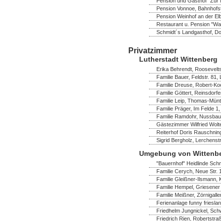
Pension und Gasthof "Zur M
Pension Vonnoe, Bahnhofst
Pension Weinhof an der Elb
Restaurant u. Pension "Wa
Schmidt´s Landgasthof, Dor
Privatzimmer
Lutherstadt Wittenberg
Erika Behrendt, Rooseveltst
Familie Bauer, Feldstr. 81,
Familie Dreuse, Robert-Ko
Familie Göttert, Reinsdorf
Familie Leip, Thomas-Müntz
Familie Präger, Im Felde 1,
Familie Ramdohr, Nussbau
Gästezimmer Wilfried Wolte
Reiterhof Doris Rauschning
Sigrid Bergholz, Lerchenst
Umgebung von Wittenb
"Bauernhof" Heidlinde Schm
Familie Cerych, Neue Str. 
Familie Gleißner-Ilsmann,
Familie Hempel, Griesener 
Familie Meißner, Zörnigaller
Ferienanlage funny frieslan
Friedhelm Jungnickel, Schw
Friedrich Rien, Robertstra