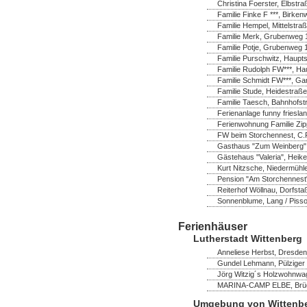
Christina Foerster, Elbstr
Familie Finke F ***, Birk
Familie Hempel, Mittelstra
Familie Merk, Grubenweg 1
Familie Potje, Grubenweg 
Familie Purschwitz, Hauptst
Familie Rudolph FW***, Ha
Familie Schmidt FW***, Ga
Familie Stude, Heidestraße
Familie Taesch, Bahnhofstr
Ferienanlage funny frieslan
Ferienwohnung Familie Zip
FW beim Storchennest, C.P
Gasthaus "Zum Weinberg",
Gästehaus "Valeria", Heik
Kurt Nitzsche, Niedermühl
Pension "Am Storchennest" 
Reiterhof Wöllnau, Dorfsta
Sonnenblume, Lang / Pisso
Ferienhäuser
Lutherstadt Wittenberg
Anneliese Herbst, Dresdene
Gundel Lehmann, Pülziger 
Jörg Witzig´s Holzwohnwag
MARINA-CAMP ELBE, Brücke
Umgebung von Wittenb