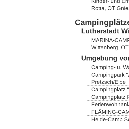
Kinder- und Er
Rotta, OT Gnie
Campingplätz
Lutherstadt W
MARINA-CAMP E
Wittenberg, OT
Umgebung von
Camping- u. Wa
Campingpark "A
Pretzsch/Elbe
Campingplatz "
Campingplatz Pr
Ferienwohnanla
FLÄMING-CAMP
Heide-Camp Sch