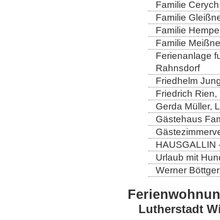
Familie Cerych
Familie Gleißn
Familie Hempel
Familie Meißner
Ferienanlage fun
Rahnsdorf
Friedhelm Jung
Friedrich Rien
Gerda Müller, 
Gästehaus Fam
Gästezimmerver
HAUSGALLIN - H
Urlaub mit Hun
Werner Böttger
Ferienwohnu
Lutherstadt W