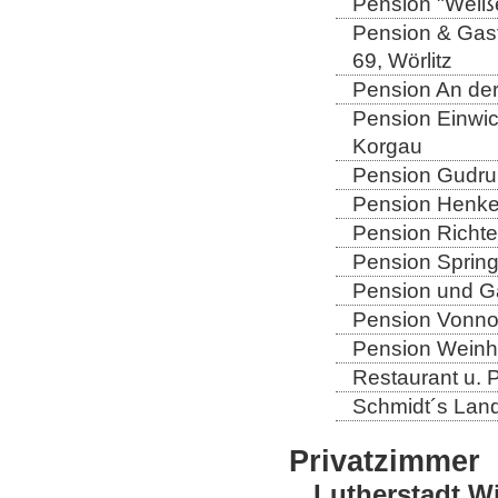
Pension "Weiße
Pension & Gast
69, Wörlitz
Pension An der
Pension Einwic
Korgau
Pension Gudrun
Pension Henkel
Pension Richter
Pension Spring
Pension und Gas
Pension Vonno
Pension Weinho
Restaurant u. 
Schmidt´s Landg
Privatzimmer
Lutherstadt W