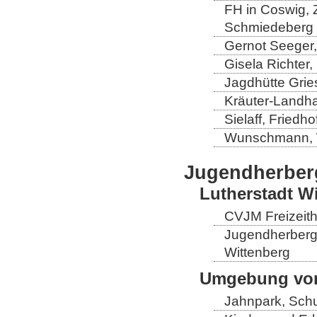
FH in Coswig, Z
Schmiedeberg
Gernot Seeger
Gisela Richter
Jagdhütte Grie
Kräuter-Landha
Sielaff, Fried
Wunschmann, 
Jugendherber
Lutherstadt W
CVJM Freizeith
Jugendherberge
Wittenberg
Umgebung von
Jahnpark, Schu