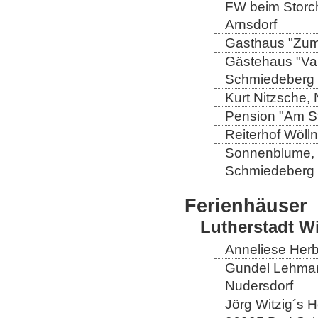
FW beim Storch
Arnsdorf
Gasthaus "Zum 
Gästehaus "Val
Schmiedeberg
Kurt Nitzsche,
Pension "Am St
Reiterhof Wöll
Sonnenblume, L
Schmiedeberg
Ferienhäuser
Lutherstadt W
Anneliese Herb
Gundel Lehmann
Nudersdorf
Jörg Witzig´s 