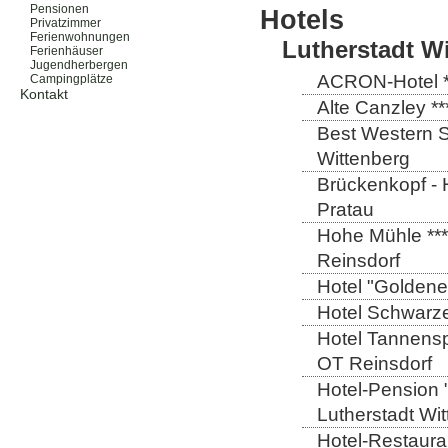
Pensionen
Hotels
Privatzimmer
Ferienwohnungen
Lutherstadt W
Ferienhäuser
Jugendherbergen
ACRON-Hotel **
Campingplätze
Kontakt
Alte Canzley **
Best Western St
Wittenberg
Brückenkopf - 
Pratau
Hohe Mühle ***
Reinsdorf
Hotel "Goldener
Hotel Schwarze
Hotel Tannensp
OT Reinsdorf
Hotel-Pension 
Lutherstadt Wi
Hotel-Restauran