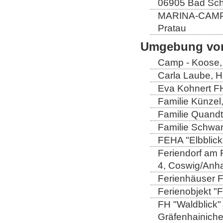
06905 Bad Sch
MARINA-CAMP E
Pratau
Umgebung von
Camp - Koose,
Carla Laube, H
Eva Kohnert FH
Familie Künzel
Familie Quandt
Familie Schwa
FEHA "Elbblick
Feriendorf am 
4, Coswig/Anha
Ferienhäuser Fa
Ferienobjekt "
FH "Waldblick" 
Gräfenhainich