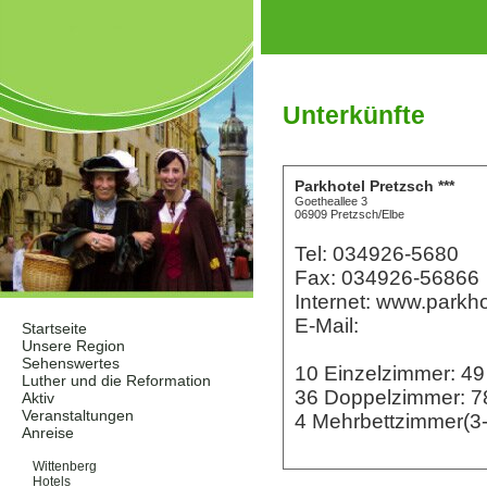
Unterkünfte
Parkhotel Pretzsch ***
Goetheallee 3
06909 Pretzsch/Elbe
Tel: 034926-5680
Fax: 034926-56866
Internet: www.parkho
E-Mail:
Startseite
Unsere Region
Sehenswertes
10 Einzelzimmer: 4
Luther und die Reformation
36 Doppelzimmer: 
Aktiv
Veranstaltungen
4 Mehrbettzimmer(3
Anreise
Unterkünfte
Wittenberg
Hotels