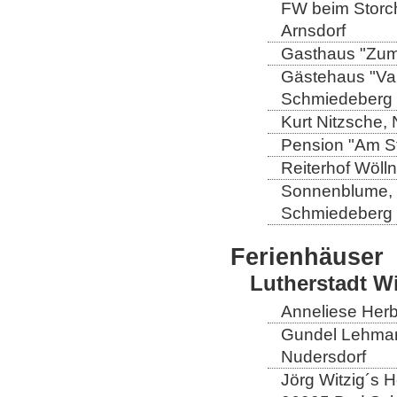
FW beim Storch
Arnsdorf
Gasthaus "Zum 
Gästehaus "Val
Schmiedeberg
Kurt Nitzsche,
Pension "Am St
Reiterhof Wöll
Sonnenblume, L
Schmiedeberg
Ferienhäuser
Lutherstadt W
Anneliese Herb
Gundel Lehmann
Nudersdorf
Jörg Witzig´s 