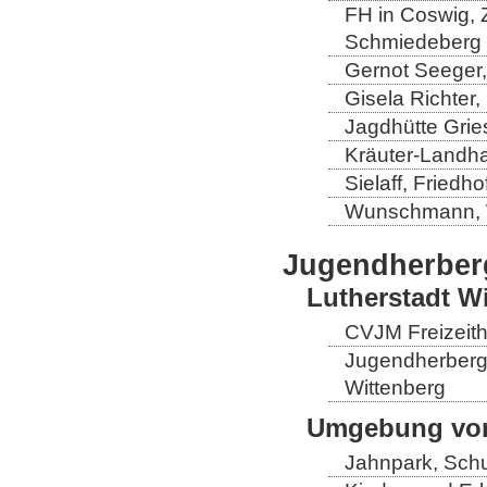
FH in Coswig, Z
Schmiedeberg
Gernot Seeger
Gisela Richter
Jagdhütte Grie
Kräuter-Landha
Sielaff, Fried
Wunschmann, 
Jugendherber
Lutherstadt W
CVJM Freizeith
Jugendherberge
Wittenberg
Umgebung von
Jahnpark, Schu