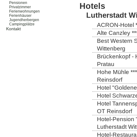
Pensionen
Hotels
Privatzimmer
Ferienwohnungen
Lutherstadt W
Ferienhäuser
Jugendherbergen
ACRON-Hotel **
Campingplätze
Kontakt
Alte Canzley **
Best Western St
Wittenberg
Brückenkopf - 
Pratau
Hohe Mühle ***
Reinsdorf
Hotel "Goldener
Hotel Schwarze
Hotel Tannensp
OT Reinsdorf
Hotel-Pension 
Lutherstadt Wi
Hotel-Restauran