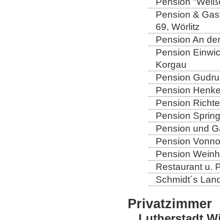
Pension "Weiße
Pension & Gast
69, Wörlitz
Pension An der
Pension Einwic
Korgau
Pension Gudrun
Pension Henkel
Pension Richter
Pension Spring
Pension und Gas
Pension Vonno
Pension Weinho
Restaurant u. 
Schmidt´s Landg
Privatzimmer
Lutherstadt W