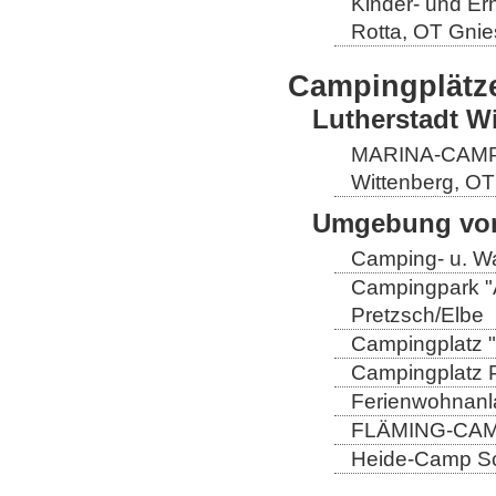
Kinder- und Er
Rotta, OT Gnie
Campingplätz
Lutherstadt W
MARINA-CAMP E
Wittenberg, OT
Umgebung von
Camping- u. Wa
Campingpark "A
Pretzsch/Elbe
Campingplatz "
Campingplatz Pr
Ferienwohnanla
FLÄMING-CAMP
Heide-Camp Sch