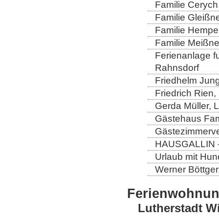
Familie Cerych
Familie Gleißn
Familie Hempel
Familie Meißner
Ferienanlage fun
Rahnsdorf
Friedhelm Jung
Friedrich Rien
Gerda Müller, 
Gästehaus Fam
Gästezimmerver
HAUSGALLIN - H
Urlaub mit Hun
Werner Böttger
Ferienwohnu
Lutherstadt W