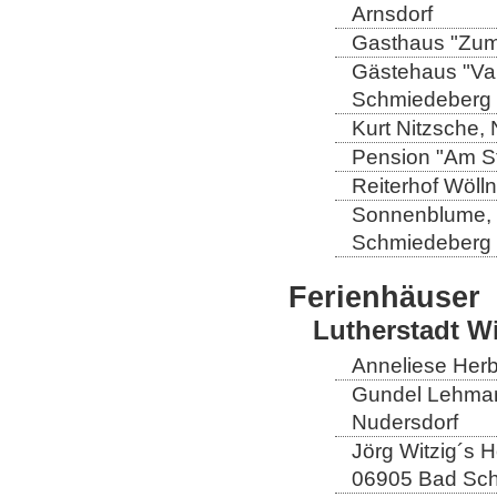
Arnsdorf
Gasthaus "Zum 
Gästehaus "Val
Schmiedeberg
Kurt Nitzsche,
Pension "Am St
Reiterhof Wöll
Sonnenblume, L
Schmiedeberg
Ferienhäuser
Lutherstadt W
Anneliese Herb
Gundel Lehmann
Nudersdorf
Jörg Witzig´s 
06905 Bad Sch