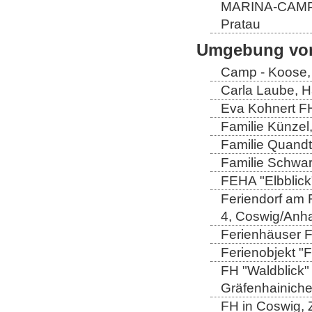
MARINA-CAMP E
Pratau
Umgebung von
Camp - Koose,
Carla Laube, H
Eva Kohnert FH
Familie Künzel
Familie Quandt
Familie Schwa
FEHA "Elbblick
Feriendorf am 
4, Coswig/Anha
Ferienhäuser Fa
Ferienobjekt "
FH "Waldblick" 
Gräfenhainich
FH in Coswig, Z