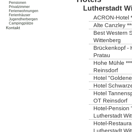
Pensionen
Lutherstadt W
Privatzimmer
Ferienwohnungen
Ferienhäuser
ACRON-Hotel **
Jugendherbergen
Campingplätze
Alte Canzley **
Kontakt
Best Western St
Wittenberg
Brückenkopf - 
Pratau
Hohe Mühle ***
Reinsdorf
Hotel "Goldener
Hotel Schwarze
Hotel Tannensp
OT Reinsdorf
Hotel-Pension 
Lutherstadt Wi
Hotel-Restauran
Lutherstadt Wi