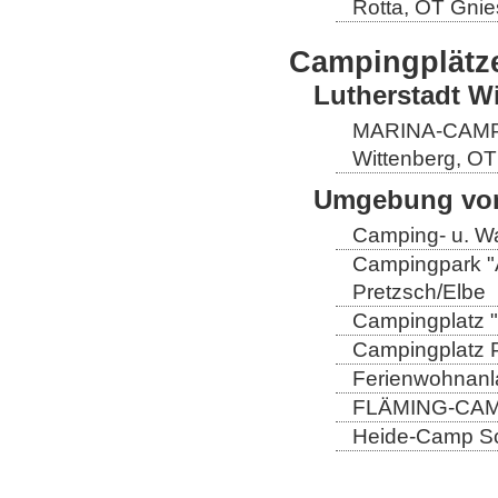
Rotta, OT Gnie
Campingplätz
Lutherstadt W
MARINA-CAMP E
Wittenberg, OT
Umgebung von
Camping- u. Wa
Campingpark "A
Pretzsch/Elbe
Campingplatz "
Campingplatz Pr
Ferienwohnanla
FLÄMING-CAMP
Heide-Camp Sch