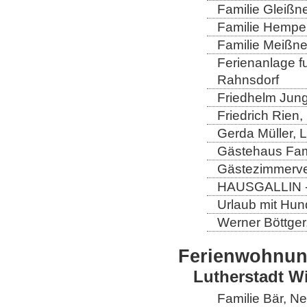
Familie Gleißn
Familie Hempel
Familie Meißner
Ferienanlage fun
Rahnsdorf
Friedhelm Jung
Friedrich Rien
Gerda Müller, 
Gästehaus Fam
Gästezimmerver
HAUSGALLIN - H
Urlaub mit Hun
Werner Böttger
Ferienwohnu
Lutherstadt W
Familie Bär, N