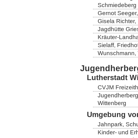
Schmiedeberg
Gernot Seeger
Gisela Richter
Jagdhütte Grie
Kräuter-Landha
Sielaff, Fried
Wunschmann, 
Jugendherber
Lutherstadt W
CVJM Freizeith
Jugendherberge
Wittenberg
Umgebung von
Jahnpark, Schu
Kinder- und Er