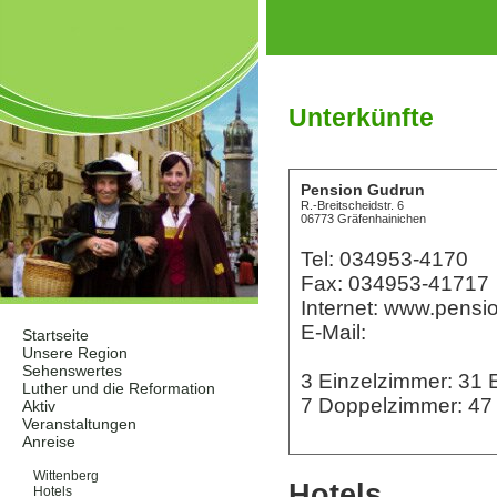
Unterkünfte
Pension Gudrun
R.-Breitscheidstr. 6
06773 Gräfenhainichen
Tel: 034953-4170
Fax: 034953-41717
Internet: www.pensi
E-Mail:
Startseite
Unsere Region
Sehenswertes
3 Einzelzimmer: 31
Luther und die Reformation
7 Doppelzimmer: 4
Aktiv
Veranstaltungen
Anreise
Unterkünfte
Wittenberg
Hotels
Hotels