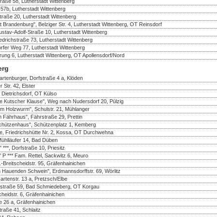
traße 58, Lutherstadt Wittenberg
57b, Lutherstadt Wittenberg
straße 20, Lutherstadt Wittenberg
 Brandenburg", Belziger Str. 4, Lutherstadt Wittenberg, OT Reinsdorf
tav-Adolf-Straße 10, Lutherstadt Wittenberg
drichstraße 73, Lutherstadt Wittenberg
rfer Weg 77, Lutherstadt Wittenberg
rung 6, Lutherstadt Wittenberg, OT Apollensdorf/Nord
erg
rtenburger, Dorfstraße 4 a, Klöden
 Str. 42, Elster
 Dietrichsdorf, OT Külso
e Kutscher Klause", Weg nach Nudersdorf 20, Pülzig
m Holzwurm", Schulstr. 21, Mühlanger
 Fährhaus", Fährstraße 29, Prettin
chützenhaus", Schützenplatz 1, Kemberg
te, Friedrichshütte Nr. 2, Kossa, OT Durchwehna
Mühlläufer 14, Bad Düben
***, Dorfstraße 10, Priesitz
 P *** Fam. Rettel, Sackwitz 6, Meuro
Breitscheidstr. 95, Gräfenhainichen
 Hauenden Schwein", Erdmannsdorffstr. 69, Wörlitz
rtenstr. 13 a, Pretzsch/Elbe
rfstraße 59, Bad Schmiedeberg, OT Korgau
heidstr. 6, Gräfenhainichen
e 26 a, Gräfenhainichen
traße 41, Schlaitz