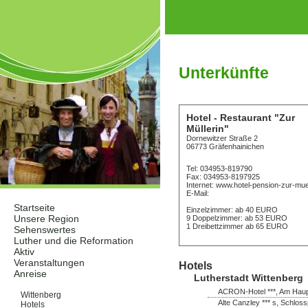
Unterkünfte
Hotel - Restaurant "Zur
Müllerin"
Dornewitzer Straße 2
06773 Gräfenhainichen
Tel: 034953-819790
Fax: 034953-8197925
Internet: www.hotel-pension-zur-muel
E-Mail:
Startseite
Einzelzimmer: ab 40 EURO
Unsere Region
9 Doppelzimmer: ab 53 EURO
1 Dreibettzimmer ab 65 EURO
Sehenswertes
Luther und die Reformation
Aktiv
Veranstaltungen
Hotels
Anreise
Lutherstadt Wittenberg
Unterkünfte
ACRON-Hotel ***, Am Haupt
Wittenberg
Alte Canzley *** s, Schloss
Hotels