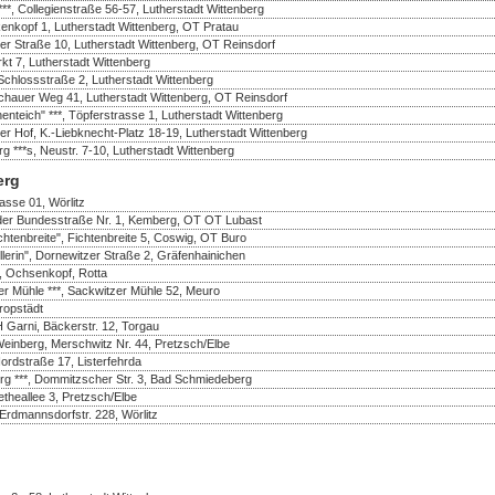
***, Collegienstraße 56-57, Lutherstadt Wittenberg
enkopf 1, Lutherstadt Wittenberg, OT Pratau
er Straße 10, Lutherstadt Wittenberg, OT Reinsdorf
rkt 7, Lutherstadt Wittenberg
Schlossstraße 2, Lutherstadt Wittenberg
ochauer Weg 41, Lutherstadt Wittenberg, OT Reinsdorf
teich" ***, Töpferstrasse 1, Lutherstadt Wittenberg
zer Hof, K.-Liebknecht-Platz 18-19, Lutherstadt Wittenberg
**s, Neustr. 7-10, Lutherstadt Wittenberg
erg
rasse 01, Wörlitz
n der Bundesstraße Nr. 1, Kemberg, OT OT Lubast
chtenbreite", Fichtenbreite 5, Coswig, OT Buro
llerin", Dornewitzer Straße 2, Gräfenhainichen
, Ochsenkopf, Rotta
er Mühle ***, Sackwitzer Mühle 52, Meuro
ropstädt
 Garni, Bäckerstr. 12, Torgau
einberg, Merschwitz Nr. 44, Pretzsch/Elbe
rdstraße 17, Listerfehrda
g ***, Dommitzscher Str. 3, Bad Schmiedeberg
etheallee 3, Pretzsch/Elbe
 Erdmannsdorfstr. 228, Wörlitz