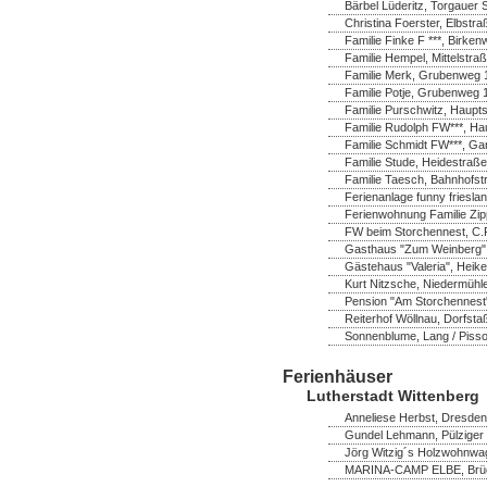
Bärbel Lüderitz, Torgauer 
Christina Foerster, Elbstr
Familie Finke F ***, Birk
Familie Hempel, Mittelstra
Familie Merk, Grubenweg 1
Familie Potje, Grubenweg 
Familie Purschwitz, Hauptst
Familie Rudolph FW***, Ha
Familie Schmidt FW***, Ga
Familie Stude, Heidestraße
Familie Taesch, Bahnhofstr
Ferienanlage funny frieslan
Ferienwohnung Familie Zip
FW beim Storchennest, C.P
Gasthaus "Zum Weinberg",
Gästehaus "Valeria", Heik
Kurt Nitzsche, Niedermühl
Pension "Am Storchennest" 
Reiterhof Wöllnau, Dorfsta
Sonnenblume, Lang / Pisso
Ferienhäuser
Lutherstadt Wittenberg
Anneliese Herbst, Dresdene
Gundel Lehmann, Pülziger 
Jörg Witzig´s Holzwohnwag
MARINA-CAMP ELBE, Brücke