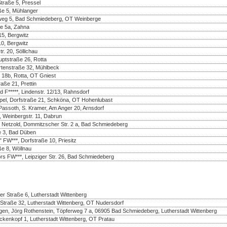
Straße 5, Pressel
aße 5, Mühlanger
enweg 5, Bad Schmiedeberg, OT Weinberge
ße 5a, Zahna
5, Bergwitz
10, Bergwitz
r. 20, Söllichau
uptstraße 26, Rotta
rtenstraße 32, Mühlbeck
 18b, Rotta, OT Gniest
aße 21, Prettin
d F*****, Lindenstr. 12/13, Rahnsdorf
pel, Dorfstraße 21, Schköna, OT Hohenlubast
assoth, S. Kramer, Am Anger 20, Arnsdorf
 Weinbergstr. 11, Dabrun
e Netzold, Dommitzscher Str. 2 a, Bad Schmiedeberg
e 3, Bad Düben
FW***, Dorfstraße 10, Priesitz
ße 8, Wöllnau
rs FW***, Leipziger Str. 26, Bad Schmiedeberg
r Straße 6, Lutherstadt Wittenberg
Straße 32, Lutherstadt Wittenberg, OT Nudersdorf
en, Jörg Rothenstein, Töpferweg 7 a, 06905 Bad Schmiedeberg, Lutherstadt Wittenberg
nkopf 1, Lutherstadt Wittenberg, OT Pratau