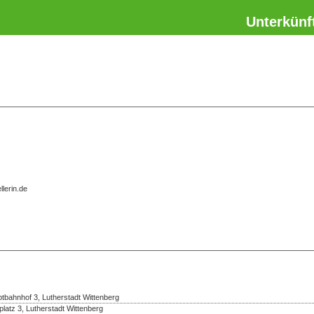
Unterkünf
lerin.de
bahnhof 3, Lutherstadt Wittenberg
platz 3, Lutherstadt Wittenberg