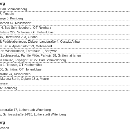
erg
, Bad Schmiedeberg
, Trossin
berge 5, Kemberg
Wörpen 47, Möllensdorf
e 4, Bad Schmiedeberg, OT Reinharz
rfstaße 22a, Schköna, OT Hohenlubast
aß, Dorfstraße 20a, Griebo
& Paddelabenteuer, Ziekoer Landstraße 4, Coswig/Anhalt
 Str. n. Apollensdorf 29, Möllensdorf
Gert Winckelmann, Forsthaus 1, Bergwitz
 Zschiesewitz, Familie Milde, Parkstr. 38, Gräfenhainichen
in Krause, Leipziger Str. 22, Bad Schmiedeberg
e 1, Trossin, OT Hachemühle
e 30, Schköna, OT Hohenlubast
traße 24, Kleindröben
 Martina Barth, Ogkeln 15 a, Meuro
thausen
32, Kemberg
erstraße 17, Lutherstadt Wittenberg
, Schlossstraße 14/15, Lutherstadt Wittenberg
erg
 Jessen