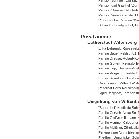
Pension Springer, Dorfstr.
Pension und Gasthof "Zur M
Pension Vonnoe, Bahnhofst
Pension Weinhof an der Elb
Restaurant u. Pension "Wa
Schmidt´s Landgasthof, Dor
Privatzimmer
Lutherstadt Wittenberg
Erika Behrendt, Rooseveltst
Familie Bauer, Feldstr. 81,
Familie Dreuse, Robert-Ko
Familie Göttert, Reinsdorf
Familie Leip, Thomas-Müntz
Familie Präger, Im Felde 1,
Familie Ramdohr, Nussbau
Gästezimmer Wilfried Wolte
Reiterhof Doris Rauschning
Sigrid Bergholz, Lerchenst
Umgebung von Wittenb
"Bauernhof" Heidlinde Schm
Familie Cerych, Neue Str. 
Familie Gleißner-Ilsmann,
Familie Hempel, Griesener 
Familie Meißner, Zörnigaller
Ferienanlage funny frieslan
Friedhelm Jungnickel, Schw