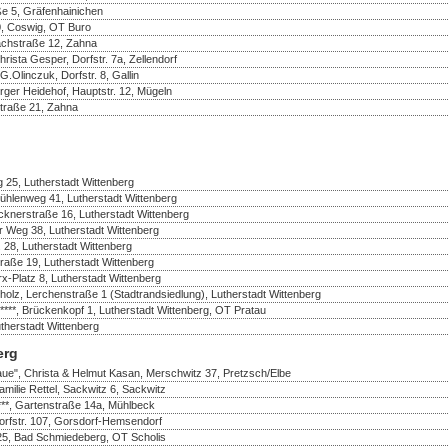
ße 5, Gräfenhainichen
50, Coswig, OT Buro
achstraße 12, Zahna
ista Gesper, Dorfstr. 7a, Zellendorf
Olinczuk, Dorfstr. 8, Gallin
rger Heidehof, Hauptstr. 12, Mügeln
Straße 21, Zahna
 25, Lutherstadt Wittenberg
ühlenweg 41, Lutherstadt Wittenberg
cknerstraße 16, Lutherstadt Wittenberg
er Weg 38, Lutherstadt Wittenberg
. 28, Lutherstadt Wittenberg
traße 19, Lutherstadt Wittenberg
rx-Platz 8, Lutherstadt Wittenberg
olz, Lerchenstraße 1 (Stadtrandsiedlung), Lutherstadt Wittenberg
, Brückenkopf 1, Lutherstadt Wittenberg, OT Pratau
herstadt Wittenberg
erg
aue", Christa & Helmut Kasan, Merschwitz 37, Pretzsch/Elbe
amilie Rettel, Sackwitz 6, Sackwitz
***, Gartenstraße 14a, Mühlbeck
Dorfstr. 107, Gorsdorf-Hemsendorf
25, Bad Schmiedeberg, OT Scholis