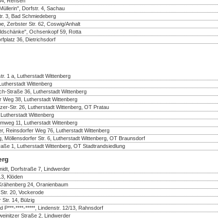
 44, Rehsen
üllerin", Dorfstr. 4, Sachau
r. 3, Bad Schmiedeberg
e, Zerbster Str. 62, Coswig/Anhalt
ldschänke", Ochsenkopf 59, Rotta
fplatz 36, Dietrichsdorf
r. 1 a, Lutherstadt Wittenberg
 Lutherstadt Wittenberg
ch-Straße 36, Lutherstadt Wittenberg
er Weg 38, Lutherstadt Wittenberg
er-Str. 26, Lutherstadt Wittenberg, OT Pratau
 Lutherstadt Wittenberg
mweg 11, Lutherstadt Wittenberg
r, Reinsdorfer Weg 76, Lutherstadt Wittenberg
, Möllensdorfer Str. 6, Lutherstadt Wittenberg, OT Braunsdorf
raße 1, Lutherstadt Wittenberg, OT Stadtrandsiedlung
erg
idt, Dorfstraße 7, Lindwerder
13, Klöden
 Krähenberg 24, Oranienbaum
Str. 20, Vockerode
 Str. 14, Bülzig
d P***-****-*****, Lindenstr. 12/13, Rahnsdorf
einitzer Straße 2, Lindwerder