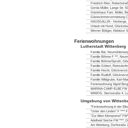
Friedrich Rien, Robertstra
Gerda Müller, Lange Str. 
Gästehaus Fam. Müller, B
Gästezimmervermietung Chr
HAUSGALLIN - Herberge, G.
Urlaub mit Hund, Glücksbu
Werner Böttger, Klebitzer 
Ferienwohnungen
Lutherstadt Wittenberg
Familie Bär, Neumühlenweg
Familie Böhme F ***, Neum
Familie Böhme/Spruth, Glö
Familie Göttert, Reinsdorf
Familie Hecht, Glöcknerstr
Familie Rudloff, Glöckners
Familie Wildgrube, Karl-Ma
Ferienwohnung Sigrid Bergh
MARINA-CAMP-ELBE FW ****
WIWOG, Sternstraße 4, Lut
Umgebung von Wittenb
"Ferienwohnung in der Elb
"Unter den Linden" F **** F
"Zur Alten Klempnerei" FW
Adelheid Seiche FW ****, 
Am Weinberg, Dorfstraße 