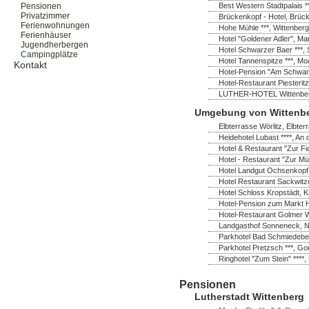
Best Western Stadtpalais *
Pensionen
Privatzimmer
Brückenkopf - Hotel, Brück
Ferienwohnungen
Hohe Mühle ***, Wittenberg
Ferienhäuser
Hotel "Goldener Adler", Ma
Jugendherbergen
Hotel Schwarzer Baer ***, 
Campingplätze
Hotel Tannenspitze ***, M
Kontakt
Hotel-Pension "Am Schwanen
Hotel-Restaurant Piesterit
LUTHER-HOTEL Wittenberg *
Umgebung von Wittenb
Elbterrasse Wörlitz, Elbter
Heidehotel Lubast ****, A
Hotel & Restaurant "Zur Fi
Hotel - Restaurant "Zur Mü
Hotel Landgut Ochsenkopf
Hotel Restaurant Sackwitz
Hotel Schloss Kropstädt, K
Hotel-Pension zum Markt H
Hotel-Restaurant Golmer W
Landgasthof Sonneneck, No
Parkhotel Bad Schmiedeber
Parkhotel Pretzsch ***, Go
Ringhotel "Zum Stein" ****,
Pensionen
Lutherstadt Wittenberg