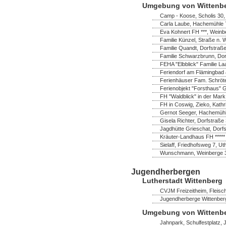
Umgebung von Wittenb
Camp - Koose, Scholis 30
Carla Laube, Hachemühle 7
Eva Kohnert FH ***, Wein
Familie Künzel, Straße n. 
Familie Quandt, Dorfstraß
Familie Schwarzbrunn, Do
FEHA "Elbblick" Familie La
Feriendorf am Flämingbad 
Ferienhäuser Fam. Schröter,
Ferienobjekt "Forsthaus" 
FH "Waldblick" in der Mark
FH in Coswig, Zieko, Kathr
Gernot Seeger, Hachemühl
Gisela Richter, Dorfstraß
Jagdhütte Grieschat, Dorfs
Kräuter-Landhaus FH *****
Sielaff, Friedhofsweg 7, U
Wunschmann, Weinberge 
Jugendherbergen
Lutherstadt Wittenberg
CVJM Freizeitheim, Fleisch
Jugendherberge Wittenberg
Umgebung von Wittenb
Jahnpark, Schulfestplatz,