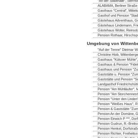
"An der Stadthalle", Sterns
ALABAMA, Berliner Straße 
Gasthaus "Central", Mittel
Gasthof und Pension "Stadt
Gästehaus Adventhaus, Gus
Gästehaus Lindemann, Frie
Gästehaus Wolter, Reinsdo
Pension Rothaar, Hirschsp
Umgebung von Wittenb
"Auf der Tenne" Dietmar Wa
Christine Hiob, Wittenberger
Gasthaus "Külsoer Mühle",
Gasthaus & Pension "Fidel
Gasthaus und Pension "Zu
Gaststätte u. Pension "Zum
Gaststätte und Pension "S
Landgasthof Friedrichshüt
Pension "Am Mühlläufer", 
Pension "Am Storchennest" 
Pension "Unter den Linden"
Pension "Weißes Haus", R.-
Pension & Gaststätte "Zum
Pension An der Domäne, Ga
Pension Einwich P ***, Do
Pension Gudrun, R.-Breitsc
Pension Henkel, Dorfstraß
Pension Richter, Freiheitss