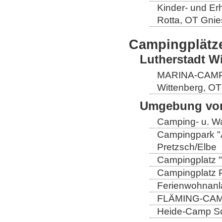
Kinder- und Er
Rotta, OT Gnie
Campingplätz
Lutherstadt W
MARINA-CAMP E
Wittenberg, OT
Umgebung von
Camping- u. Wa
Campingpark "A
Pretzsch/Elbe
Campingplatz "
Campingplatz Pr
Ferienwohnanla
FLÄMING-CAMP
Heide-Camp Sch