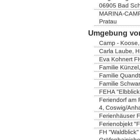
06905 Bad Sch
MARINA-CAMP E
Pratau
Umgebung von
Camp - Koose,
Carla Laube, H
Eva Kohnert FH
Familie Künzel
Familie Quandt
Familie Schwa
FEHA "Elbblick
Feriendorf am 
4, Coswig/Anha
Ferienhäuser Fa
Ferienobjekt "
FH "Waldblick" 
Gräfenhainich