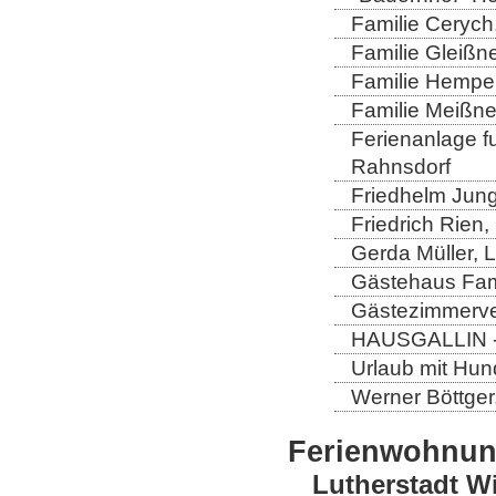
Familie Cerych
Familie Gleißn
Familie Hempel
Familie Meißner
Ferienanlage fun
Rahnsdorf
Friedhelm Jung
Friedrich Rien
Gerda Müller, 
Gästehaus Fam
Gästezimmerver
HAUSGALLIN - H
Urlaub mit Hun
Werner Böttger
Ferienwohnu
Lutherstadt W