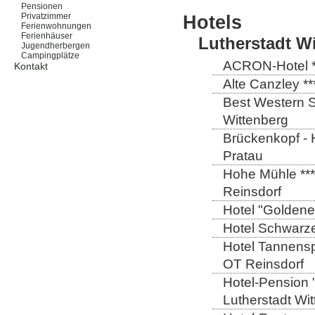
Pensionen
Hotels
Privatzimmer
Ferienwohnungen
Ferienhäuser
Lutherstadt W
Jugendherbergen
Campingplätze
ACRON-Hotel **
Kontakt
Alte Canzley **
Best Western St
Wittenberg
Brückenkopf - 
Pratau
Hohe Mühle ***
Reinsdorf
Hotel "Goldener
Hotel Schwarze
Hotel Tannensp
OT Reinsdorf
Hotel-Pension 
Lutherstadt Wi