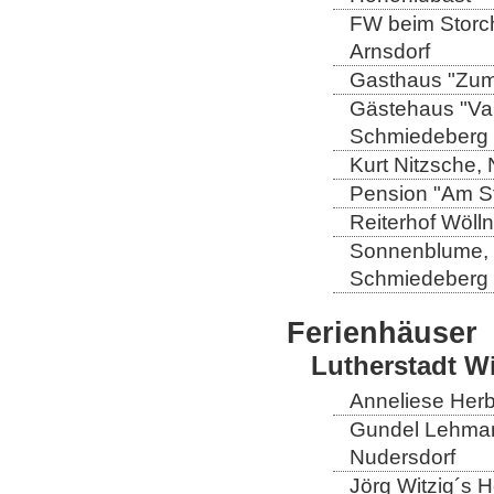
FW beim Storch
Arnsdorf
Gasthaus "Zum 
Gästehaus "Val
Schmiedeberg
Kurt Nitzsche,
Pension "Am St
Reiterhof Wöll
Sonnenblume, L
Schmiedeberg
Ferienhäuser
Lutherstadt W
Anneliese Herb
Gundel Lehmann
Nudersdorf
Jörg Witzig´s 