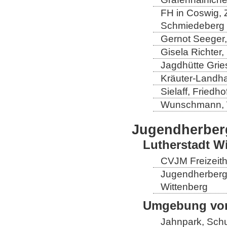
FH in Coswig, Z
Schmiedeberg
Gernot Seeger
Gisela Richter
Jagdhütte Grie
Kräuter-Landha
Sielaff, Fried
Wunschmann, 
Jugendherber
Lutherstadt W
CVJM Freizeith
Jugendherberge
Wittenberg
Umgebung von
Jahnpark, Schu