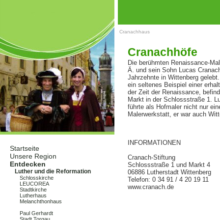
Cranachhaus
Cranachhöfe
Die berühmten Renaissance-Mal
Ä. und sein Sohn Lucas Cranach 
Jahrzehnte in Wittenberg gelebt.
ein seltenes Beispiel einer erha
der Zeit der Renaissance, befind
Markt in der Schlossstraße 1. L
führte als Hofmaler nicht nur ei
Malerwerkstatt, er war auch Witt
INFORMATIONEN
Startseite
Unsere Region
Cranach-Stiftung
Entdecken
Schlossstraße 1 und Markt 4
Luther und die Reformation
06886 Lutherstadt Wittenberg
Schlosskirche
Telefon: 0 34 91 / 4 20 19 11
LEUCOREA
www.cranach.de
Stadtkirche
Lutherhaus
Melanchthonhaus
Cranachhöfe
Paul Gerhardt
Stadt Torgau